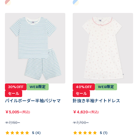
30%OFF
WEB限定
40%OFF
WEB限定
セール
セール
パイルボーダー半袖パジャマ
針抜き半袖ナイトドレス
￥
5,005~
￥
4,620~
(税込)
(税込)
￥
7,150~
￥
7,700~
5
(
4
)
5
(
1
)