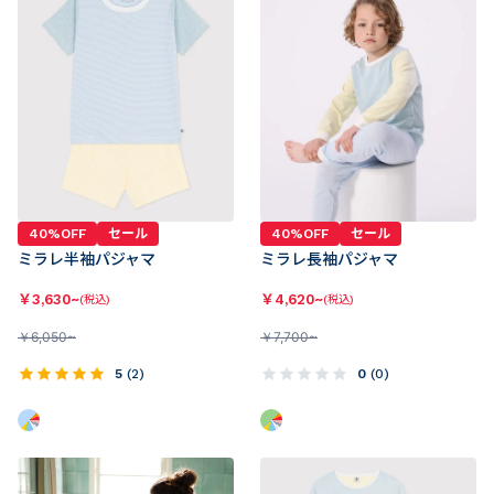
40%OFF
セール
40%OFF
セール
ミラレ半袖パジャマ
ミラレ長袖パジャマ
￥
3,630~
￥
4,620~
(税込)
(税込)
￥
6,050~
￥
7,700~
5
(
2
)
0
(
0
)