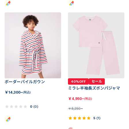
ボーダーパイルガウン
40%OFF
セール
ミラレ半袖長ズボンパジャマ
￥
14,300~
(税込)
￥
4,950~
(税込)
0
(
0
)
￥
8,250~
5
(
1
)