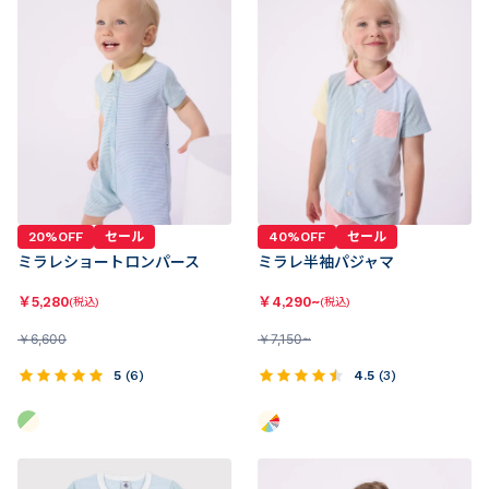
20%OFF
セール
40%OFF
セール
ミラレショートロンパース
ミラレ半袖パジャマ
￥
5,280
￥
4,290~
(税込)
(税込)
￥
6,600
￥
7,150~
5
(
6
)
4.5
(
3
)