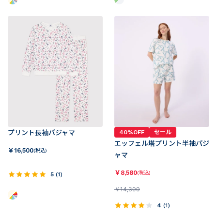
プリント長袖パジャマ
40%OFF
セール
エッフェル塔プリント半袖パジ
￥
16,500
(税込)
ャマ
￥
8,580
(税込)
5
(
1
)
￥
14,300
4
(
1
)