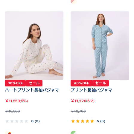
30%OFF
セール
40%OFF
セール
ハートプリント長袖パジャマ
プリント長袖パジャマ
￥
11,550
￥
11,220
(税込)
(税込)
￥
16,500
￥
18,700
0
(
0
)
5
(
6
)