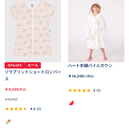
30%OFF
セール
ハート刺繍パイルガウン
ゾウプリントショートロンパー
￥
14,300~
(税込)
ス
￥
4,235
(税込)
5
(
1
)
￥
6,050
4.5
(
3
)