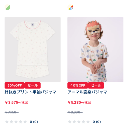
50%OFF
セール
40%OFF
セール
針抜きプリント半袖パジャマ
アニマル変身パジャマ
￥
3,575~
￥
5,280~
(税込)
(税込)
￥
7,150~
￥
8,800~
0
(
0
)
0
(
0
)