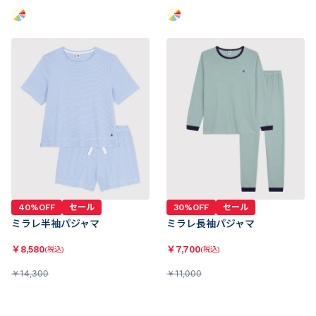
40%OFF
セール
30%OFF
セール
ミラレ半袖パジャマ
ミラレ長袖パジャマ
￥
8,580
￥
7,700
(税込)
(税込)
￥
14,300
￥
11,000
5
(
9
)
4.5
(
5
)