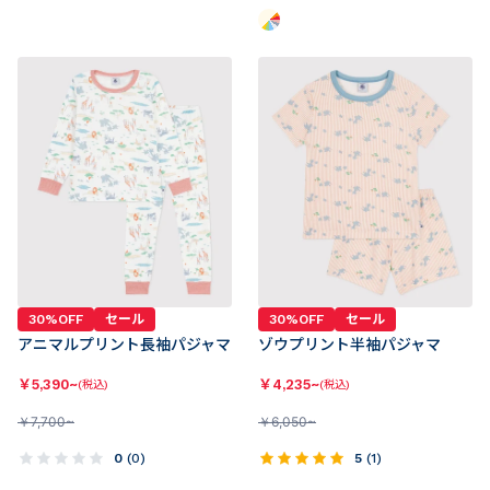
30%OFF
セール
30%OFF
セール
アニマルプリント長袖パジャマ
ゾウプリント半袖パジャマ
￥
5,390~
￥
4,235~
(税込)
(税込)
￥
7,700~
￥
6,050~
0
(
0
)
5
(
1
)