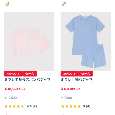
40%OFF
セール
30%OFF
セール
ミラレ半袖長ズボンパジャマ
ミラレ半袖パジャマ
￥
10,560
￥
6,930
(税込)
(税込)
￥
17,600
￥
9,900
4.5
(
9
)
5
(
4
)