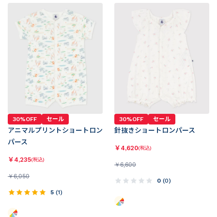
30%OFF
セール
30%OFF
セール
アニマルプリントショートロン
針抜きショートロンパース
パース
￥
4,620
(税込)
￥
4,235
(税込)
￥
6,600
￥
6,050
0
(
0
)
5
(
1
)