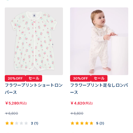
20%OFF
セール
30%OFF
セール
フラワープリントショートロン
フラワープリント足なしロンパ
パース
ース
￥
5,280
￥
4,620
(税込)
(税込)
￥
6,600
￥
6,600
2
(
1
)
5
(
3
)