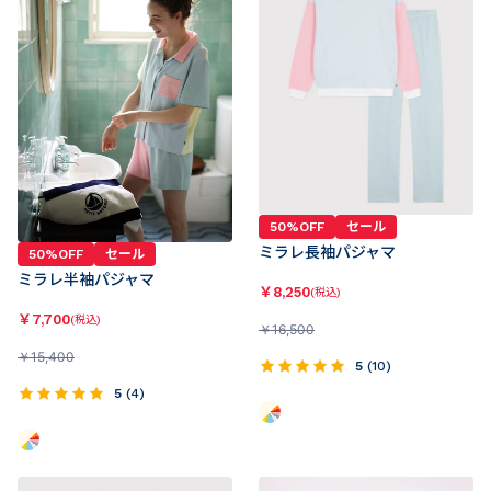
50%OFF
セール
ミラレ長袖パジャマ
50%OFF
セール
ミラレ半袖パジャマ
￥
8,250
(税込)
￥
7,700
(税込)
￥
16,500
￥
15,400
5
(
10
)
5
(
4
)