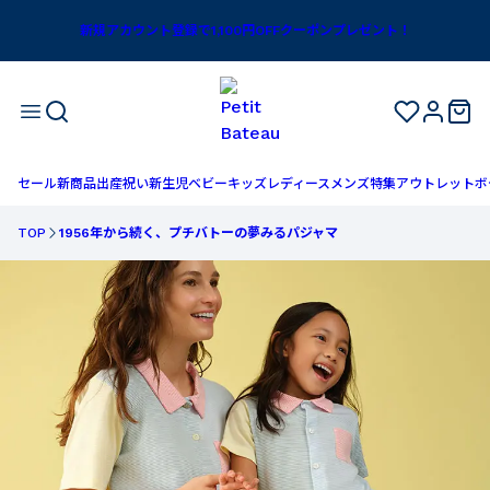
新規アカウント登録で1,100円OFFクーポンプレゼント！
セール
新商品
出産祝い
新生児
ベビー
キッズ
レディース
メンズ
特集
アウトレット
ボ
TOP
1956年から続く、プチバトーの夢みるパジャマ