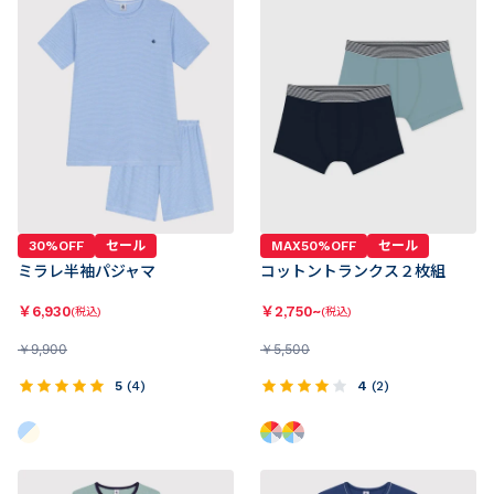
30%OFF
セール
MAX50%OFF
セール
ミラレ半袖パジャマ
コットントランクス２枚組
￥
6,930
￥
2,750~
(税込)
(税込)
￥
9,900
￥
5,500
5
(
4
)
4
(
2
)