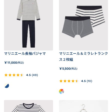
マリニエール長袖パジャマ
マリニエール＆ミラレトランク
ス２枚組
￥
11,000
(税込)
￥
5,500
(税込)
4.5
(
49
)
4.5
(
10
)