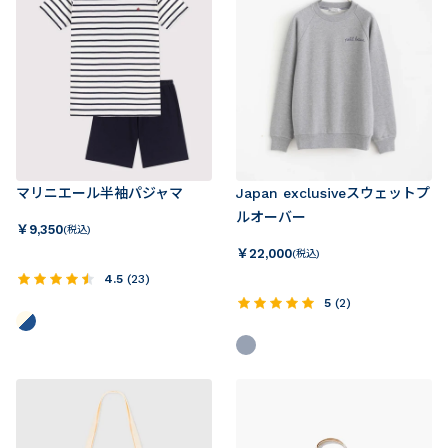
マリニエール半袖パジャマ
Japan exclusiveスウェットプ
ルオーバー
￥
9,350
(税込)
￥
22,000
(税込)
4.5
(
23
)
5
(
2
)