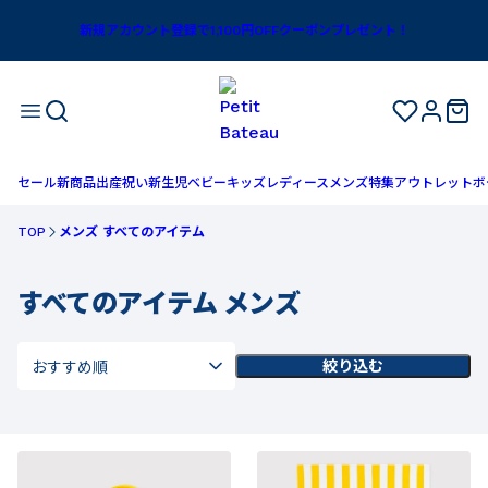
新規アカウント登録で1,100円OFFクーポンプレゼント！
セール
新商品
出産祝い
新生児
ベビー
キッズ
レディース
メンズ
特集
アウトレット
ボ
TOP
メンズ すべてのアイテム
すべてのアイテム メンズ
絞り込む