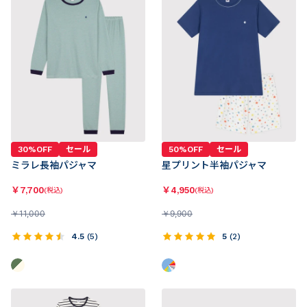
30%OFF
セール
50%OFF
セール
ミラレ長袖パジャマ
星プリント半袖パジャマ
￥
7,700
￥
4,950
(税込)
(税込)
￥
11,000
￥
9,900
4.5
(
5
)
5
(
2
)