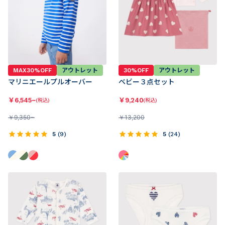
MAX30%OFF
アウトレット
30%OFF
アウトレット
マリニエールプルオーバー
ベビー３点セット
￥
6,545~
￥
9,240
(税込)
(税込)
￥
9,350~
￥
13,200
5
(
9
)
5
(
24
)