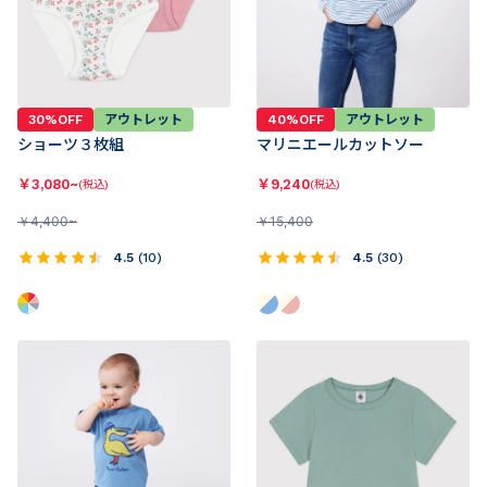
30%OFF
アウトレット
40%OFF
アウトレット
ショーツ３枚組
マリニエールカットソー
￥
3,080~
￥
9,240
(税込)
(税込)
￥
4,400~
￥
15,400
4.5
(
10
)
4.5
(
30
)