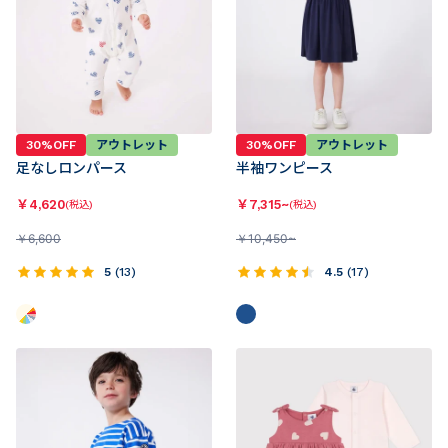
30%OFF
アウトレット
30%OFF
アウトレット
足なしロンパース
半袖ワンピース
￥
4,620
￥
7,315~
(税込)
(税込)
￥
6,600
￥
10,450~
5
(
13
)
4.5
(
17
)