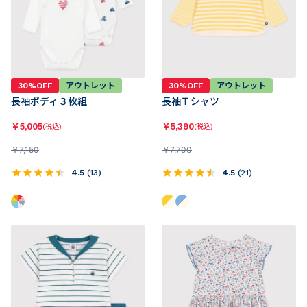
30%OFF
アウトレット
30%OFF
アウトレット
長袖ボディ３枚組
長袖Ｔシャツ
￥
5,005
￥
5,390
(税込)
(税込)
￥
7,150
￥
7,700
4.5
(
13
)
4.5
(
21
)