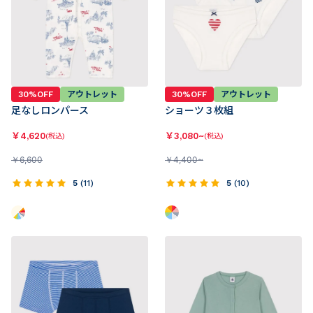
30%OFF
アウトレット
30%OFF
アウトレット
足なしロンパース
ショーツ３枚組
￥
4,620
￥
3,080~
(税込)
(税込)
￥
6,600
￥
4,400~
5
(
11
)
5
(
10
)