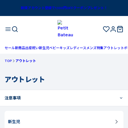
新規アカウント登録で1,100円OFFクーポンプレゼント！
セール
新商品
出産祝い
新生児
ベビー
キッズ
レディース
メンズ
特集
アウトレット
ボ
TOP
アウトレット
アウトレット
注意事項
新生児