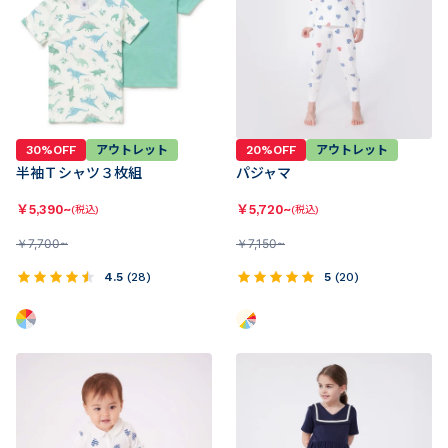
30%OFF
アウトレット
20%OFF
アウトレット
半袖Ｔシャツ３枚組
パジャマ
￥
5,390~
￥
5,720~
(税込)
(税込)
￥
7,700~
￥
7,150~
4.5
(
28
)
5
(
20
)