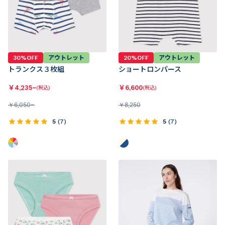
30%OFF
アウトレット
20%OFF
アウトレット
トランクス３枚組
ショートロンパース
￥
4,235~
￥
6,600
(税込)
(税込)
￥
6,050~
￥
8,250
5
(
7
)
5
(
7
)