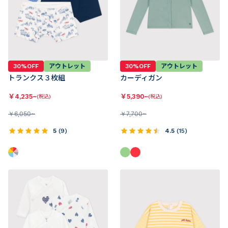
30%OFF
アウトレット
30%OFF
アウトレット
トランクス３枚組
カーディガン
￥
4,235~
￥
5,390~
(税込)
(税込)
￥
6,050~
￥
7,700~
5
(
9
)
4.5
(
15
)