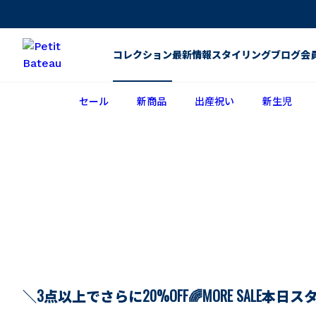
コレクション
最新情報
スタイリング
ブログ
会
セール
新商品
出産祝い
新生児
＼3点以上でさらに20%OFF🌈MORE SALE本日