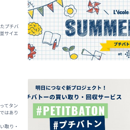
たプチバ
並サイエ
ってタン
ではあり
い取り・