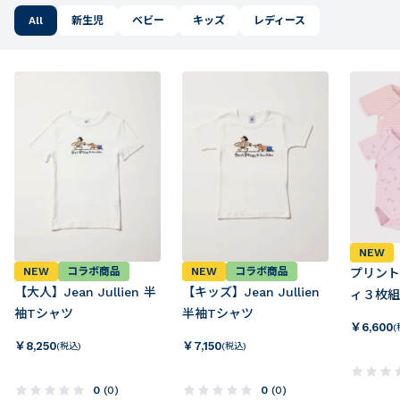
All
新生児
ベビー
キッズ
レディース
NEW
NEW
コラボ商品
NEW
コラボ商品
プリント
【大人】Jean Jullien 半
【キッズ】Jean Jullien
ィ３枚組
袖Tシャツ
半袖Tシャツ
￥
6,600
(
￥
8,250
￥
7,150
(税込)
(税込)
0
(
0
)
0
(
0
)