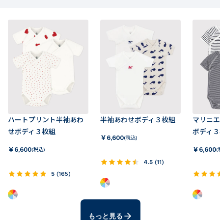
ハートプリント半袖あわ
半袖あわせボディ３枚組
マリニエ
せボディ３枚組
ボディ３
￥
6,600
(税込)
￥
6,600
￥
6,600
(税込)
(
4.5
(
11
)
5
(
165
)
もっと見る