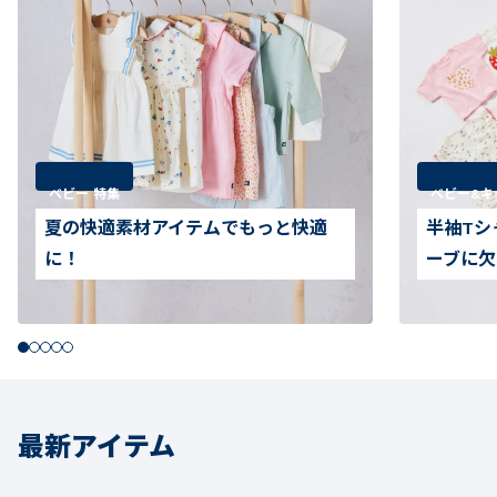
ベビー 特集
べビー&キ
夏の快適素材アイテムでもっと快適
半袖Tシ
に！
ーブに欠
最新アイテム