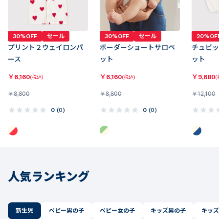
30%OFF
セール
30%OFF
セール
20%OF
プリント２ウェイロンパ
ボーダーショートサロペ
チュビッ
ース
ット
ット
￥
6,160
￥
6,160
￥
9,680
(税込)
(税込)
(
￥
8,800
￥
8,800
￥
12,100
0
(
0
)
0
(
0
)
人気ランキング
新生児
ベビー男の子
ベビー女の子
キッズ男の子
キッズ