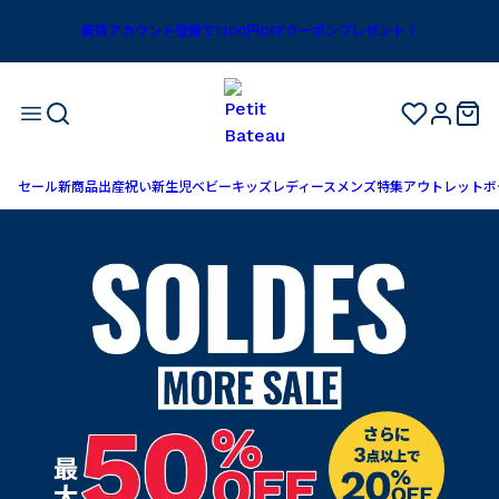
新規アカウント登録で1,100円OFFクーポンプレゼント！
セール
新商品
出産祝い
新生児
ベビー
キッズ
レディース
メンズ
特集
アウトレット
ボ