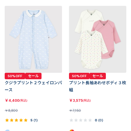
50%OFF
セール
50%OFF
セール
クジラプリント２ウェイロンパ
プリント長袖あわせボディ３枚
ース
組
￥
4,400
￥
3,575
(税込)
(税込)
￥
8,800
￥
7,150
5
(
1
)
0
(
0
)