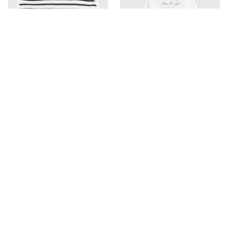
ハンカチ
40%OFF
セール
衿つき長袖ボディ
￥
1,980
(税込)
￥
2,970
(税込)
4.5
(
6
)
￥
4,950
0
(
0
)