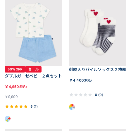
50%OFF
セール
刺繍入りパイルソックス２枚組
ダブルガーゼベビー２点セット
￥
4,400
(税込)
￥
4,950
(税込)
0
(
0
)
￥
9,900
5
(
1
)