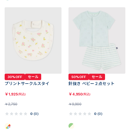
30%OFF
セール
50%OFF
セール
プリントサークルスタイ
針抜き ベビー２点セット
￥
1,925
￥
4,950
(税込)
(税込)
￥
2,750
￥
9,900
0
(
0
)
0
(
0
)