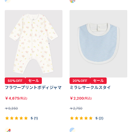
50%OFF
セール
20%OFF
セール
フラワープリントボディジャマ
ミラレサークルスタイ
￥
4,675
￥
2,200
(税込)
(税込)
￥
9,350
￥
2,750
5
(
1
)
5
(
2
)