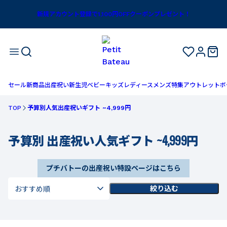
新規アカウント登録で1,100円OFFクーポンプレゼント！
セール
新商品
出産祝い
新生児
ベビー
キッズ
レディース
メンズ
特集
アウトレット
ボ
TOP
予算別人気出産祝いギフト ~4,999円
予算別 出産祝い人気ギフト ~4,999円
プチバトーの出産祝い特設ページはこちら
絞り込む