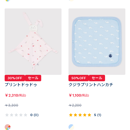
30%OFF
セール
50%OFF
セール
プリントドゥドゥ
クジラプリントハンカチ
￥
2,310
￥
1,100
(税込)
(税込)
￥
3,300
￥
2,200
0
(
0
)
5
(
1
)