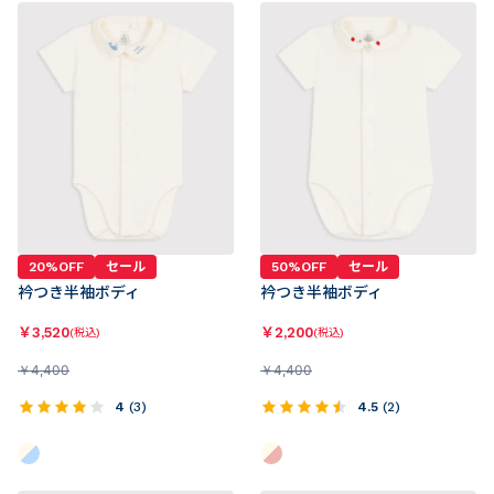
20%OFF
セール
50%OFF
セール
衿つき半袖ボディ
衿つき半袖ボディ
￥
3,520
￥
2,200
(税込)
(税込)
￥
4,400
￥
4,400
4
(
3
)
4.5
(
2
)