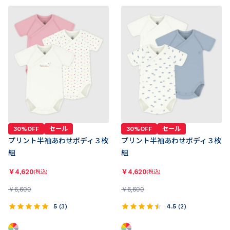
30%OFF
セール
30%OFF
セール
プリント半袖あわせボディ３枚
プリント半袖あわせボディ３枚
組
組
￥
4,620
￥
4,620
(税込)
(税込)
￥
6,600
￥
6,600
5
(
3
)
4.5
(
2
)