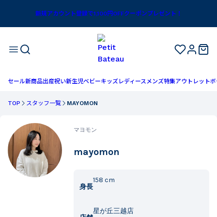
新規アカウント登録で1,100円OFFクーポンプレゼント！
セール
新商品
出産祝い
新生児
ベビー
キッズ
レディース
メンズ
特集
アウトレット
ボ
TOP
スタッフ一覧
MAYOMON
マヨモン
mayomon
158
cm
身長
星が丘三越店