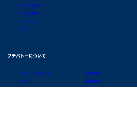
キッズ女の子
キッズ男の子
レディース
メンズ
プチバトーについて
プチバトーについて
会社概要
ブログ
採用情報
素材ガイド
プライバシーポリシー
FAQ/お買物ガイド
サイトポリシー
会員プログラム
特定商取引に関する表示
公式アプリ「クラブ・プチバトー」
国 / 地域
お問い合わせ
店舗検索