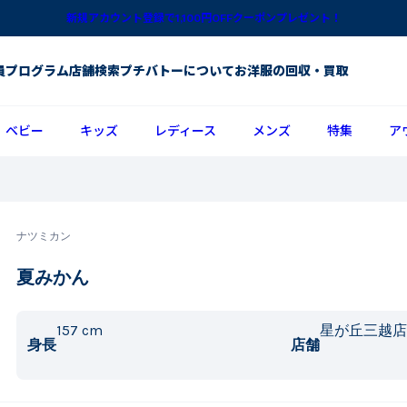
新規アカウント登録で1,100円OFFクーポンプレゼント！
員プログラム
店舗検索
プチバトーについて
お洋服の回収・買取
ベビー
キッズ
レディース
メンズ
特集
ア
ナツミカン
夏みかん
157
cm
星が丘三越店
身長
店舗