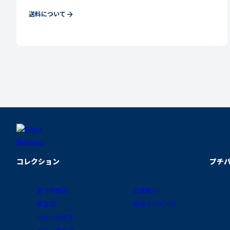
送料について
コレクション
プチ
全ての商品
出産祝い
新生児
総合ランキング
ベビー女の子