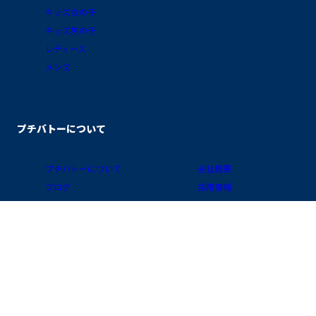
キッズ女の子
キッズ男の子
レディース
メンズ
プチバトーについて
プチバトーについて
会社概要
ブログ
採用情報
素材ガイド
プライバシーポリシー
FAQ/お買物ガイド
サイトポリシー
会員プログラム
特定商取引に関する表示
公式アプリ「クラブ・プチバトー」
国 / 地域
お問い合わせ
店舗検索