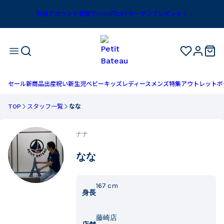
新規アカウント登録で1,100円OFFクーポンプレゼント！
セール
新商品
出産祝い
新生児
ベビー
キッズ
レディース
メンズ
特集
アウトレット
ボ
TOP
スタッフ一覧
なな
ナナ
なな
167
cm
身長
藤崎店