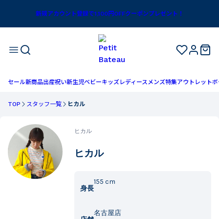
新規アカウント登録で1,100円OFFクーポンプレゼント！
セール
新商品
出産祝い
新生児
ベビー
キッズ
レディース
メンズ
特集
アウトレット
ボ
TOP
スタッフ一覧
ヒカル
ヒカル
ヒカル
155
cm
身長
名古屋店