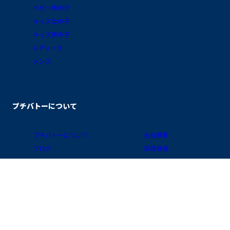
ベビー男の子
キッズ女の子
キッズ男の子
レディース
メンズ
プチバトーについて
プチバトーについて
会社概要
ブログ
採用情報
素材ガイド
プライバシーポリシー
FAQ/お買物ガイド
サイトポリシー
会員プログラム
特定商取引に関する表示
公式アプリ「クラブ・プチバトー」
国 / 地域
お問い合わせ
店舗検索