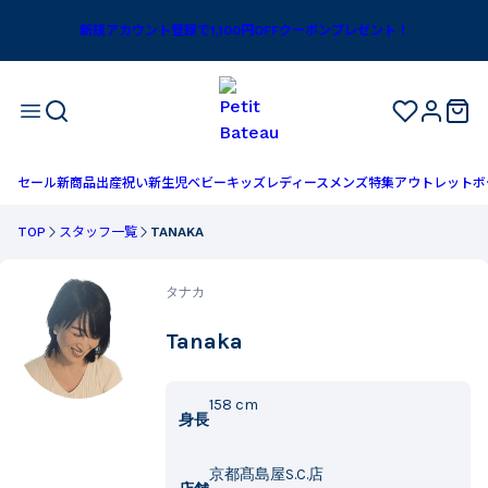
新規アカウント登録で1,100円OFFクーポンプレゼント！
セール
新商品
出産祝い
新生児
ベビー
キッズ
レディース
メンズ
特集
アウトレット
ボ
TOP
スタッフ一覧
TANAKA
タナカ
Tanaka
158
cm
身長
京都髙島屋S.C.店