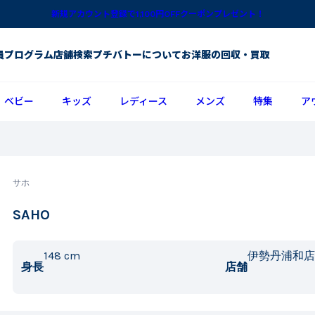
新規アカウント登録で1,100円OFFクーポンプレゼント！
員プログラム
店舗検索
プチバトーについて
お洋服の回収・買取
ベビー
キッズ
レディース
メンズ
特集
ア
サホ
SAHO
148
cm
伊勢丹浦和店
身長
店舗