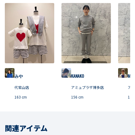
みや
KANAKO
MIKI
代官山店
アミュプラザ博多店
アミ
163
cm
156
cm
156
関連アイテム