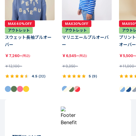
MAX40%OFF
MAX30%OFF
MAX50
アウトレット
アウトレット
アウト
スウェット長袖プルオー
マリニエールプルオーバ
プリント
バー
ー
オーバー
￥
7,260~
￥
6,545~
￥
5,500~
(税込)
(税込)
￥
12,100~
￥
9,350~
￥
11,000
4.5
(
32
)
5
(
9
)