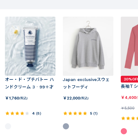
オー・ド・プチバトー ハ
Japan exclusiveスウェ
20%OF
長袖Ｔシ
ンドクリーム 3‐99＋才
ットフーディ
￥
4,400
￥
1,760
￥
22,000
(税込)
(税込)
￥
5,500
4
(
8
)
5
(
1
)