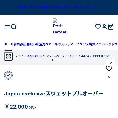
新規アカウント登録で1,100円OFFクーポンプレゼント！
セール
新商品
出産祝い
新生児
ベビー
キッズ
レディース
メンズ
特集
アウトレット
ボ
TOP
レディース服TOP
メンズ すべてのアイテム
JAPAN EXCLUSIVEスウェットプルオーバー
0
Japan exclusiveスウェットプルオーバー
￥22,000
(税込)