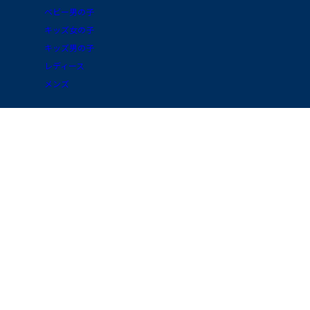
ベビー男の子
キッズ女の子
キッズ男の子
レディース
メンズ
プチバトーについて
プチバトーについて
会社概要
ブログ
採用情報
素材ガイド
プライバシーポリシー
FAQ/お買物ガイド
サイトポリシー
会員プログラム
特定商取引に関する表示
公式アプリ「クラブ・プチバトー」
国 / 地域
お問い合わせ