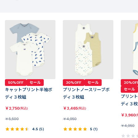
50%OFF
セール
30%OFF
セール
20%OF
キャットプリント半袖ボ
プリントノースリーブボ
セール
プリント
ディ３枚組
ディ３枚組
ディ３枚
￥
2,750
￥
3,465
(税込)
(税込)
￥
3,960
(
￥
5,500
￥
4,950
￥
4,950
4.5
(
5
)
5
(
1
)