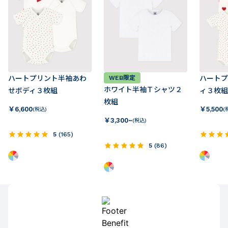
ハートプリント半袖あわ
WEB限定
ハートプ
ホワイト半袖Ｔシャツ２
せボディ３枚組
ィ３枚組
枚組
￥
6,600
￥
5,500
(税込)
(
￥
3,300~
(税込)
5
(
165
)
5
(
86
)