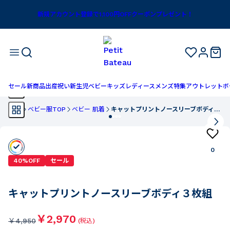
新規アカウント登録で1,100円OFFクーポンプレゼント！
セール
新商品
出産祝い
新生児
ベビー
キッズ
レディース
メンズ
特集
アウトレット
ボ
TOP
ベビー服TOP
ベビー 肌着
キャットプリントノースリーブボディ３枚組
0
40%OFF
セール
キャットプリントノースリーブボディ３枚組
￥2,970
￥
4,950
(税込)