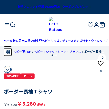
新規アカウント登録で1,100円OFFクーポンプレゼント！
セール
新商品
出産祝い
新生児
ベビー
キッズ
レディース
メンズ
特集
アウトレット
ボ
TOP
ベビー服TOP
ベビー Tシャツ・シャツ・ブラウス
ボーダー長袖Ｔシャツ
0
20%OFF
セール
ボーダー長袖Ｔシャツ
￥5,280
￥
6,600
(税込)