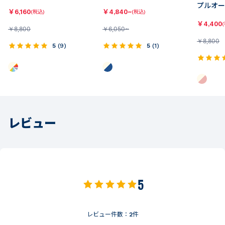
プルオー
￥
6,160
￥
4,840~
(税込)
(税込)
￥
4,400
￥
8,800
￥
6,050~
￥
8,800
5
(
9
)
5
(
1
)
レビュー
5
レビュー件数：
2
件