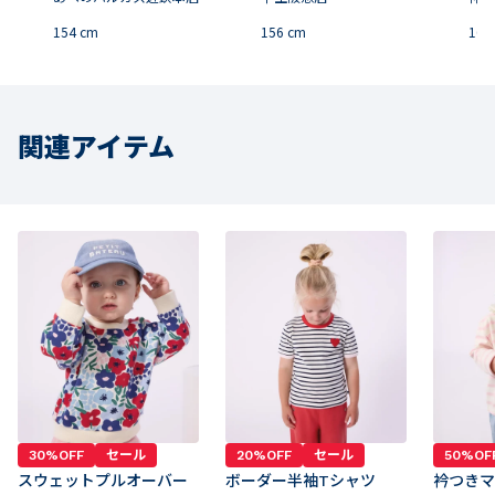
154
cm
156
cm
169
関連アイテム
30%OFF
セール
20%OFF
セール
50%OF
スウェットプルオーバー
ボーダー半袖Tシャツ
衿つきマ