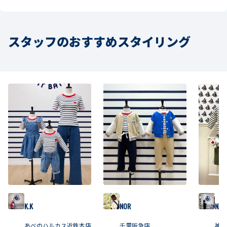
スタッフのおすすめスタイリング
K.K
NOR
NAG
あべのハルカス近鉄本店
千里阪急店
神戸