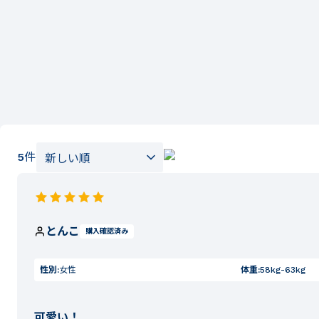
5
件
とんこ
購入確認済み
性別:
女性
体重:
58kg-63kg
可愛い！