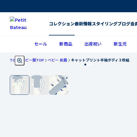
コレクション
最新情報
スタイリング
ブログ
会
セール
新商品
出産祝い
新生児
TOP
ベビー服TOP
ベビー 肌着
キャットプリント半袖ボディ３枚組