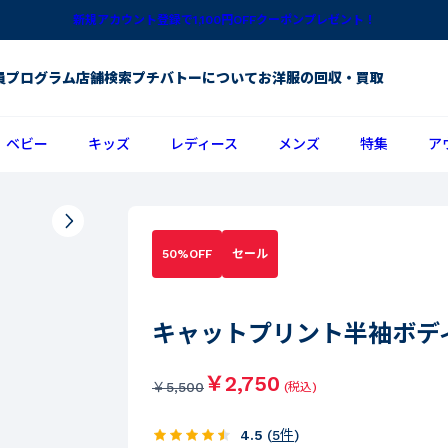
新規アカウント登録で1,100円OFFクーポンプレゼント！
員プログラム
店舗検索
プチバトーについて
お洋服の回収・買取
ベビー
キッズ
レディース
メンズ
特集
ア
50%OFF
セール
キャットプリント半袖ボデ
￥2,750
￥
5,500
(税込)
4.5
(
5
件
)