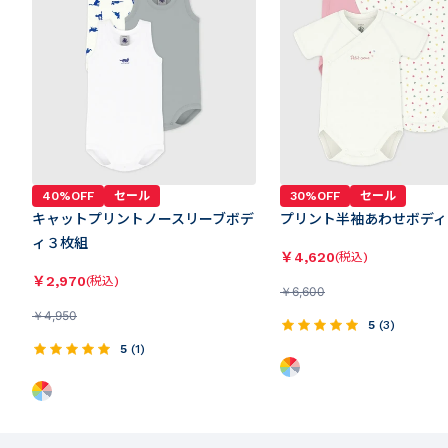
40%OFF
セール
30%OFF
セール
キャットプリントノースリーブボデ
プリント半袖あわせボディ
ィ３枚組
￥
4,620
(税込)
￥
2,970
(税込)
￥
6,600
￥
4,950
5
(
3
)
5
(
1
)