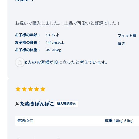
お祝いで購入しました。 上品で可愛いと好評でした！
お子様の年齢：
10-12才
フィット感
お子様の身長：
141cm以上
厚さ
お子様の体重：
35-38kg
0
人のお客様が役に立ったと考えています。
たぬきぽんぽこ
購入確認済み
性別:
女性
体重:
46kg-51kg