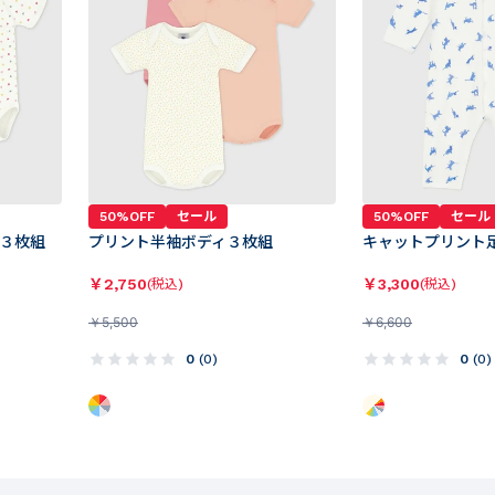
50%OFF
セール
50%OFF
セール
３枚組
プリント半袖ボディ３枚組
キャットプリント
￥
2,750
￥
3,300
(税込)
(税込)
￥
5,500
￥
6,600
0
(
0
)
0
(
0
)