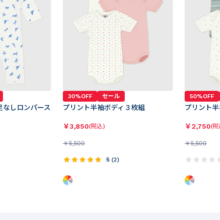
30%OFF
セール
50%OFF
足なしロンパース
プリント半袖ボディ３枚組
プリント半
￥
3,850
￥
2,750
(税込)
(税
￥
5,500
￥
5,500
5
(
2
)