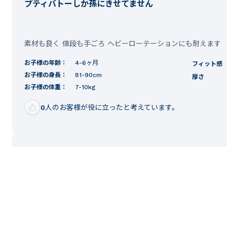
プティバトーしか孫にきせてません
素材も良く 値段も手ごろ ヘビーローテーションにも耐えます
お子様の年齢：
4-6ヶ月
フィット感
お子様の身長：
81-90cm
厚さ
お子様の体重：
7-10kg
0
人のお客様が役に立ったと考えています。
ご購入者様
購入確認済み
質感はいい！