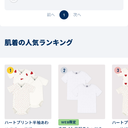
1
肌着の人気ランキング
1
2
3
ハートプリント半袖あわ
WEB限定
ハートプ