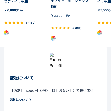
ホワイト半袖Ｔシャツ２
せボディ３枚組
ィ３枚組
枚組
￥
6,600
￥
5,500
(税込)
(
￥
3,300~
(税込)
5
(
162
)
5
(
86
)
配送について
【通常】11,000円（税込）以上お買い上げで送料無料
送料について