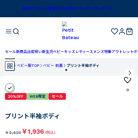
新規アカウント登録で1,100円OFFクーポンプレゼント！
セール
新商品
出産祝い
新生児
ベビー
キッズ
レディース
メンズ
特集
アウトレット
ボ
TOP
ベビー服TOP
ベビー 肌着
プリント半袖ボディ
0
20%OFF
WEB限定
セール
プリント半袖ボディ
￥1,936
￥
2,420
(税込)