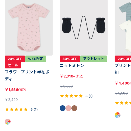
20%OFF
WEB限定
30%OFF
アウトレット
20%OF
セール
ニットミトン
プリント
フラワープリント半袖ボ
組
￥
2,310~
(税込)
ディ
￥
4,400
￥
3,850
￥
1,936
(税込)
￥
5,500
5
(
1
)
￥
2,420
5
(
1
)