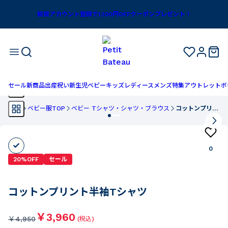
新規アカウント登録で1,100円OFFクーポンプレゼント！
セール
新商品
出産祝い
新生児
ベビー
キッズ
レディース
メンズ
特集
アウトレット
ボ
TOP
ベビー服TOP
ベビー Tシャツ・シャツ・ブラウス
コットンプリント半袖Tシャツ
0
20%OFF
セール
コットンプリント半袖Tシャツ
￥3,960
￥
4,950
(税込)