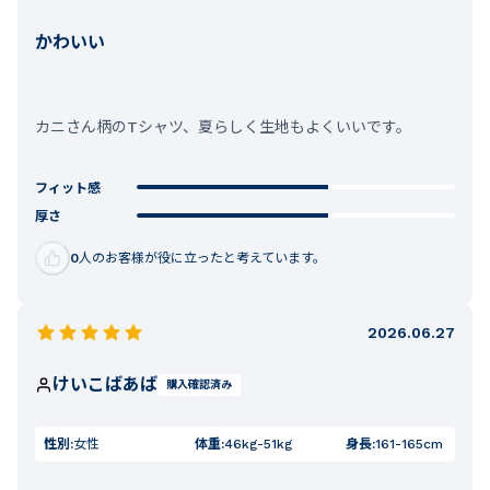
かわいい
カニさん柄のTシャツ、夏らしく生地もよくいいです。
フィット感
厚さ
0
人のお客様が役に立ったと考えています。
2026.06.27
けいこばあば
購入確認済み
性別:
女性
体重:
46kg-51kg
身長:
161-165cm