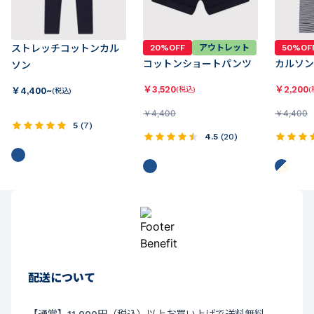
ストレッチコットンカル
20%OFF
アウトレット
50%OF
コットンショートパンツ
カルソン
ソン
￥
3,520
￥
2,200
￥
4,400~
(税込)
(
(税込)
￥
4,400
￥
4,400
5
(
7
)
4.5
(
20
)
配送について
【通常】11,000円（税込）以上お買い上げで送料無料