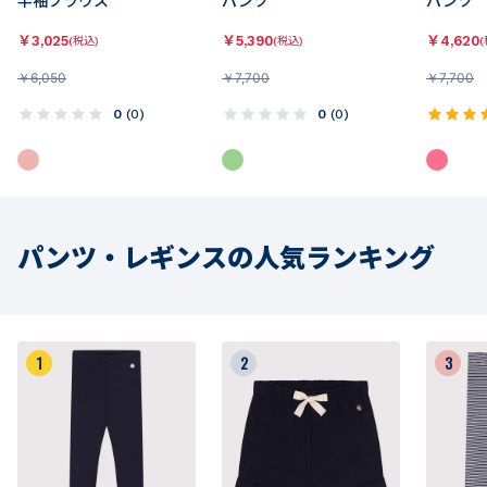
半袖ブラウス
パンツ
パンツ
￥
3,025
￥
5,390
￥
4,620
(税込)
(税込)
(
￥
6,050
￥
7,700
￥
7,700
0
(
0
)
0
(
0
)
パンツ・レギンスの人気ランキング
1
2
3