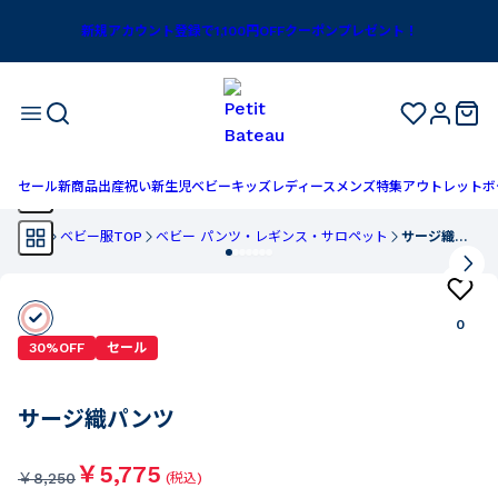
新規アカウント登録で1,100円OFFクーポンプレゼント！
セール
新商品
出産祝い
新生児
ベビー
キッズ
レディース
メンズ
特集
アウトレット
ボ
TOP
ベビー服TOP
ベビー パンツ・レギンス・サロペット
サージ織パンツ
0
30%OFF
セール
サージ織パンツ
￥5,775
￥
8,250
(税込)