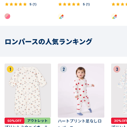
5
(
1
)
5
(
1
)
ロンパースの人気ランキング
1
2
3
50%OFF
アウトレット
ハートプリント足なしロ
30%OF