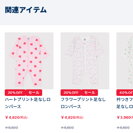
関連アイテム
30%OFF
セール
30%OFF
セール
40%OF
ハートプリント足なしロ
フラワープリント足なし
衿つきフ
ンパース
ロンパース
足なしロ
￥
4,620
￥
4,620
￥
3,960
(税込)
(税込)
(
￥
6,600
￥
6,600
￥
6,600