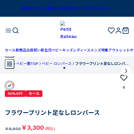
新規アカウント登録で1,100円OFFクーポンプレゼント！
セール
新商品
出産祝い
新生児
ベビー
キッズ
レディース
メンズ
特集
アウトレット
ボ
TOP
ベビー服TOP
ベビー ロンパース
フラワープリント足なしロンパース
0
50%OFF
セール
フラワープリント足なしロンパース
￥3,300
￥
6,600
(税込)