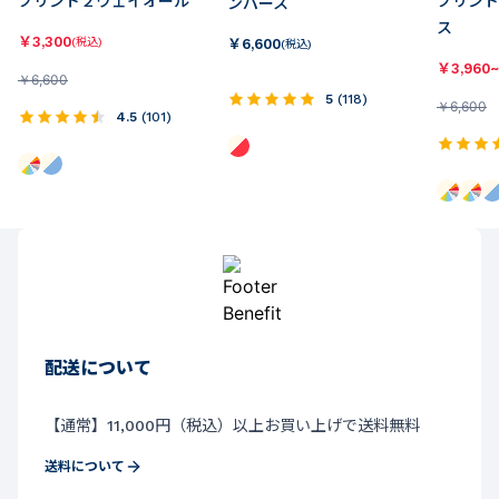
プリント２ウェイオール
プリント
ンパース
ス
￥
3,300
(税込)
￥
6,600
(税込)
￥
3,960~
￥
6,600
5
(
118
)
￥
6,600
4.5
(
101
)
配送について
【通常】11,000円（税込）以上お買い上げで送料無料
送料について