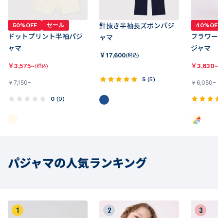
50%OFF
セール
針抜き半袖長ズボンパジ
40%OF
ドットプリント半袖パジ
フラワー
ャマ
ャマ
ジャマ
￥
17,600
(税込)
￥
3,575~
￥
3,630~
(税込)
5
(
5
)
￥
7,150~
￥
6,050~
0
(
0
)
パジャマの人気ランキング
1
2
3