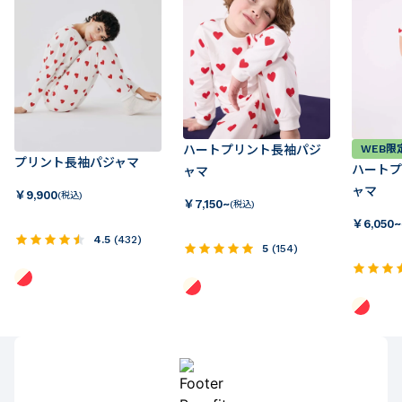
ハートプリント長袖パジ
WEB限
プリント長袖パジャマ
ハートプ
ャマ
ャマ
￥
9,900
(税込)
￥
7,150~
(税込)
￥
6,050~
4.5
(
432
)
5
(
154
)