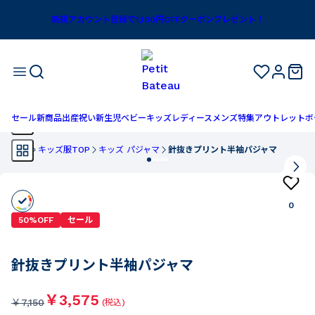
新規アカウント登録で1,100円OFFクーポンプレゼント！
セール
新商品
出産祝い
新生児
ベビー
キッズ
レディース
メンズ
特集
アウトレット
ボ
TOP
キッズ服TOP
キッズ パジャマ
針抜きプリント半袖パジャマ
0
50%OFF
セール
針抜きプリント半袖パジャマ
￥3,575
￥
7,150
(税込)