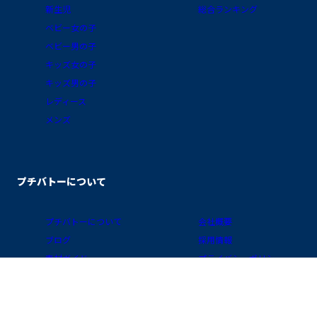
新生児
総合ランキング
ベビー女の子
ベビー男の子
キッズ女の子
キッズ男の子
レディース
メンズ
プチバトーについて
プチバトーについて
会社概要
ブログ
採用情報
素材ガイド
プライバシーポリシー
FAQ/お買物ガイド
サイトポリシー
会員プログラム
特定商取引に関する表示
公式アプリ「クラブ・プチバトー」
国 / 地域