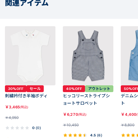
関連アイテム
30%OFF
セール
40%OFF
アウトレット
50%OF
刺繍衿付き半袖ボディ
ヒッコリーストライプシ
デニムシ
ョートサロペット
ト
￥
3,465
(税込)
￥
6,270
￥
4,400
(税込)
￥
4,950
￥
10,450
￥
8,800
0
(
0
)
4.5
(
6
)