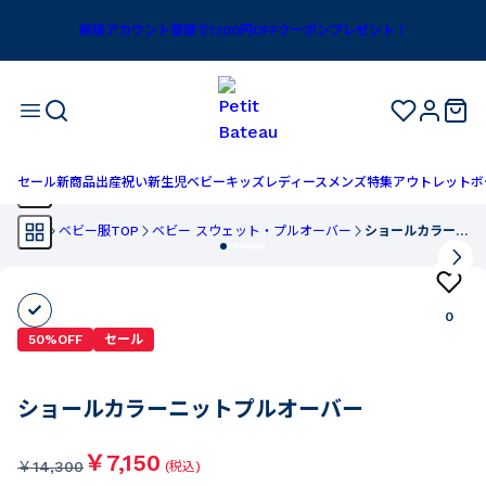
新規アカウント登録で1,100円OFFクーポンプレゼント！
セール
新商品
出産祝い
新生児
ベビー
キッズ
レディース
メンズ
特集
アウトレット
ボ
TOP
ベビー服TOP
ベビー スウェット・プルオーバー
ショールカラーニットプルオーバー
0
50%OFF
セール
ショールカラーニットプルオーバー
￥7,150
￥
14,300
(税込)