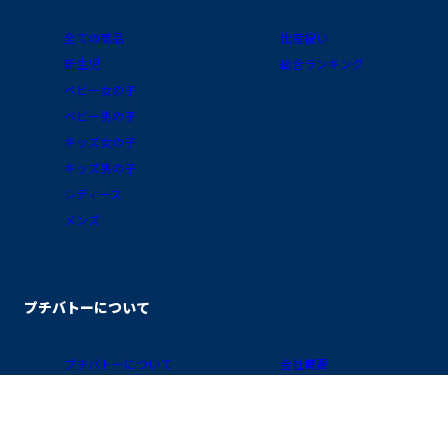
全ての商品
出産祝い
新生児
総合ランキング
ベビー女の子
ベビー男の子
キッズ女の子
キッズ男の子
レディース
メンズ
プチバトーについて
プチバトーについて
会社概要
ブログ
採用情報
素材ガイド
プライバシーポリシー
FAQ/お買物ガイド
サイトポリシー