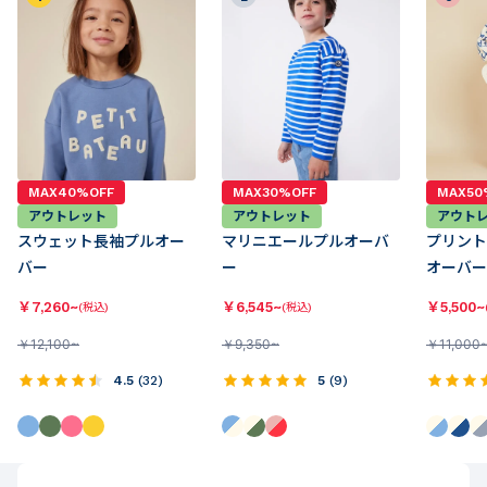
MAX40%OFF
MAX30%OFF
MAX50
アウトレット
アウトレット
アウト
スウェット長袖プルオー
マリニエールプルオーバ
プリント
バー
ー
オーバー
￥
7,260~
￥
6,545~
￥
5,500~
(税込)
(税込)
￥
12,100~
￥
9,350~
￥
11,000
4.5
(
32
)
5
(
9
)