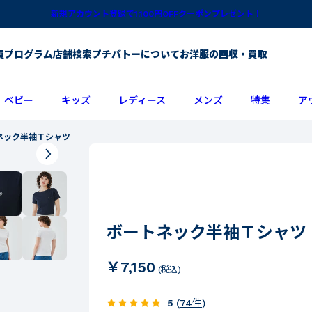
新規アカウント登録で1,100円OFFクーポンプレゼント！
員プログラム
店舗検索
プチバトーについて
お洋服の回収・買取
ベビー
キッズ
レディース
メンズ
特集
ア
ネック半袖Ｔシャツ
ボートネック半袖Ｔシャツ
￥7,150
(税込)
5
(
74
件
)