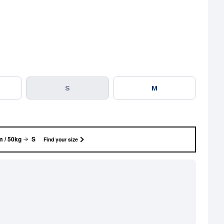
S
M
 / 50kg
S
Find your size