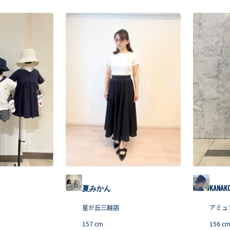
夏みかん
KANAK
星が丘三越店
アミュ
157
cm
156
c