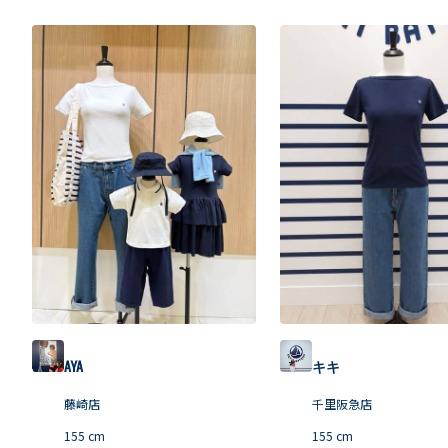
AYA
キキ
藤崎店
千里阪急店
155
cm
155
cm