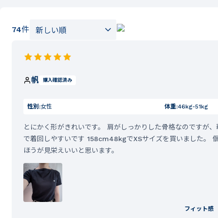
74
件
帆
購入確認済み
性別:
女性
体重:
46kg-51kg
とにかく形がきれいです。 肩がしっかりした骨格なのですが、
で着回しやすいです 158cm48kgでXSサイズを買いました
ほうが見栄えいいと思います。
フィット感