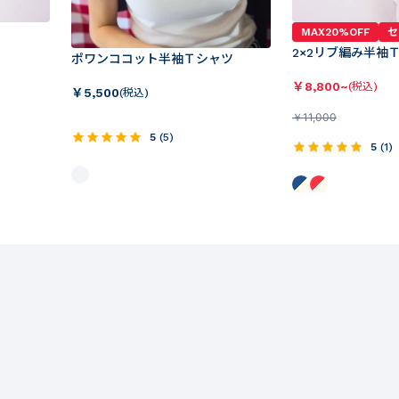
MAX20%OFF
セ
2×2リブ編み半袖
ポワンココット半袖Ｔシャツ
￥
8,800~
(税込)
￥
5,500
(税込)
￥
11,000
5
(
5
)
5
(
1
)