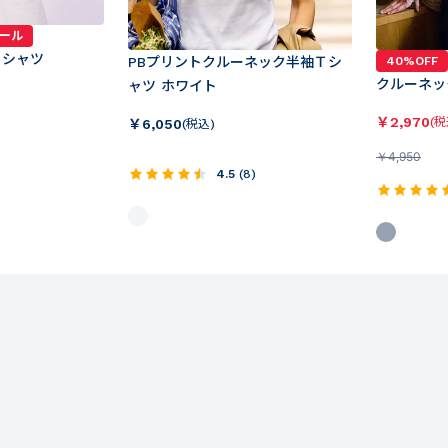
ール
Ｔシャツ
PBプリントクルーネック半袖Ｔシ
40%OFF
クルーネッ
ャツ ホワイト
￥
2,970
(税
￥
6,050
(税込)
￥
4,950
4.5
(
8
)