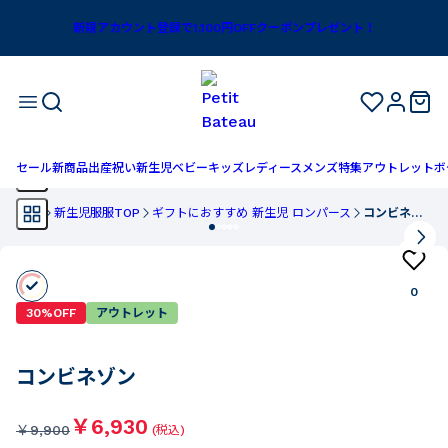
新規アカウント登録で1,100円OFFクーポンプレゼント！
セール
新商品
出産祝い
新生児
ベビー
キッズ
レディース
メンズ
特集
アウトレット
ボ
TOP
新生児服服TOP
ギフトにおすすめ 新生児 ロンパース
コンビネゾン
0
30%OFF
アウトレット
コンビネゾン
￥6,930
￥
9,900
(税込)