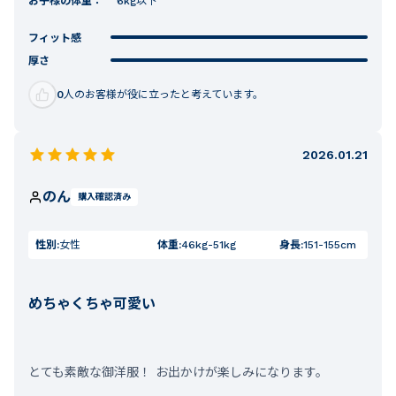
お子様の体重：
6kg以下
フィット感
厚さ
0
人のお客様が役に立ったと考えています。
2026.01.21
のん
購入確認済み
性別:
女性
体重:
46kg-51kg
身長:
151-155cm
めちゃくちゃ可愛い
とても素敵な御洋服！ お出かけが楽しみになります。