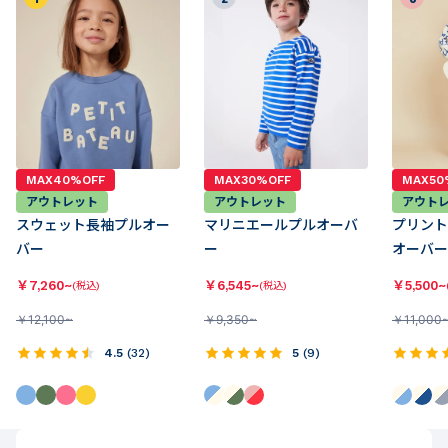
MAX40%OFF
MAX30%OFF
MAX50
アウトレット
アウトレット
アウト
スウェット長袖プルオー
マリニエールプルオーバ
プリント
バー
ー
オーバー
￥
7,260~
￥
6,545~
￥
5,500~
(税込)
(税込)
￥
12,100~
￥
9,350~
￥
11,000
4.5
(
32
)
5
(
9
)