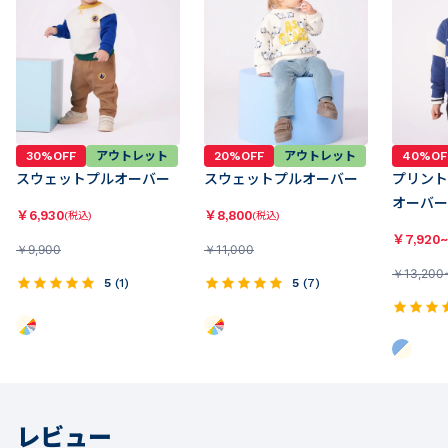
30%OFF
アウトレット
20%OFF
アウトレット
40%OF
スウェットプルオーバー
スウェットプルオーバー
プリント
オーバー
￥
6,930
￥
8,800
(税込)
(税込)
￥
7,920~
￥
9,900
￥
11,000
￥
13,200
5
(
1
)
5
(
7
)
レビュー