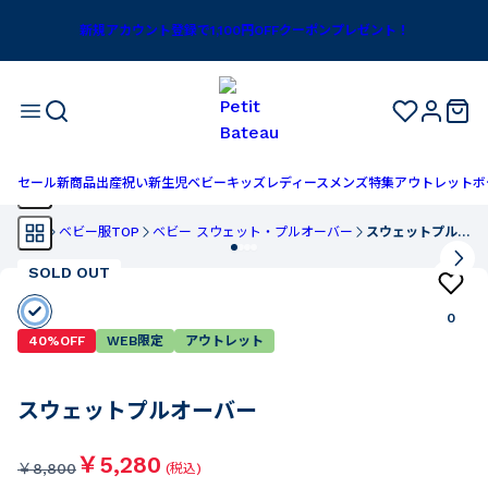
新規アカウント登録で1,100円OFFクーポンプレゼント！
セール
新商品
出産祝い
新生児
ベビー
キッズ
レディース
メンズ
特集
アウトレット
ボ
TOP
ベビー服TOP
ベビー スウェット・プルオーバー
スウェットプルオーバー
SOLD OUT
0
40%OFF
WEB限定
アウトレット
スウェットプルオーバー
￥5,280
￥
8,800
(税込)