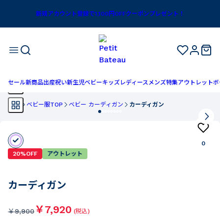
新規アカウント登録で1,100円OFFクーポンプレゼント！
セール
新商品
出産祝い
新生児
ベビー
キッズ
レディース
メンズ
特集
アウトレット
ボ
TOP
ベビー服TOP
ベビー カーディガン
カーディガン
0
20%OFF
アウトレット
カーディガン
￥7,920
￥
9,900
(税込)