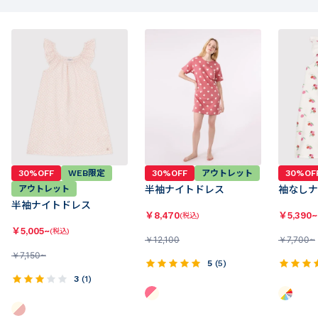
30%OFF
WEB限定
30%OFF
アウトレット
30%OF
アウトレット
半袖ナイトドレス
袖なしナ
半袖ナイトドレス
￥
8,470
￥
5,390~
(税込)
￥
5,005~
(税込)
￥
12,100
￥
7,700~
￥
7,150~
5
(
5
)
3
(
1
)