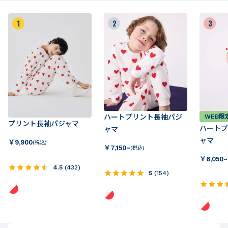
1
2
3
ハートプリント長袖パジ
WEB限
プリント長袖パジャマ
ハートプ
ャマ
ャマ
￥
9,900
(税込)
￥
7,150~
(税込)
￥
6,050~
4.5
(
432
)
5
(
154
)