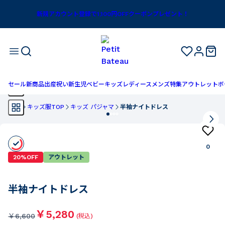
新規アカウント登録で1,100円OFFクーポンプレゼント！
セール
新商品
出産祝い
新生児
ベビー
キッズ
レディース
メンズ
特集
アウトレット
ボ
TOP
キッズ服TOP
キッズ パジャマ
半袖ナイトドレス
0
20%OFF
アウトレット
半袖ナイトドレス
￥5,280
￥
6,600
(税込)