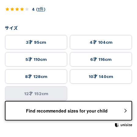
4
(
1
件
)
サイズ
3才 95cm
4才 104cm
5才 110cm
6才 116cm
8才 128cm
10才 140cm
12才 152cm
Find recommended sizes for your child