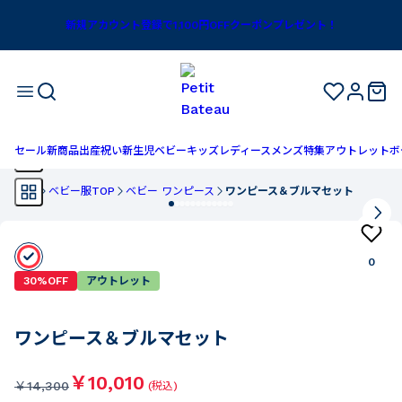
新規アカウント登録で1,100円OFFクーポンプレゼント！
セール
新商品
出産祝い
新生児
ベビー
キッズ
レディース
メンズ
特集
アウトレット
ボ
TOP
ベビー服TOP
ベビー ワンピース
ワンピース＆ブルマセット
0
30%OFF
アウトレット
ワンピース＆ブルマセット
￥10,010
￥
14,300
(税込)