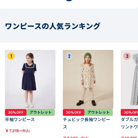
ワンピースの人気ランキング
1
2
3
30%OFF
アウトレット
20%OFF
アウトレット
30%OF
半袖ワンピース
チュビック長袖ワンピー
ダブルガ
ス
リントワ
￥
7,315~
(税込)