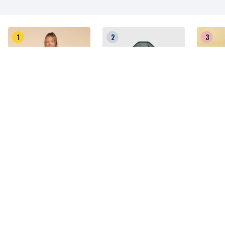
1
2
3
MAX50%OFF
MAX50%OFF
30%OF
アウトレット
アウトレット
【キッズ
フード付きミリタリージ
中綿入りフードジャケッ
￥
11,550
ャケット
ト
￥
16,500
￥
14,300~
￥
9,900~
(税込)
(税込)
￥
28,600~
￥
19,800~
4.5
(
9
)
5
(
12
)