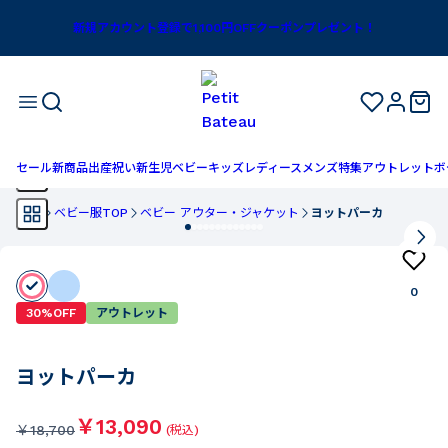
新規アカウント登録で1,100円OFFクーポンプレゼント！
セール
新商品
出産祝い
新生児
ベビー
キッズ
レディース
メンズ
特集
アウトレット
ボ
TOP
ベビー服TOP
ベビー アウター・ジャケット
ヨットパーカ
0
30%OFF
アウトレット
ヨットパーカ
￥13,090
￥
18,700
(税込)