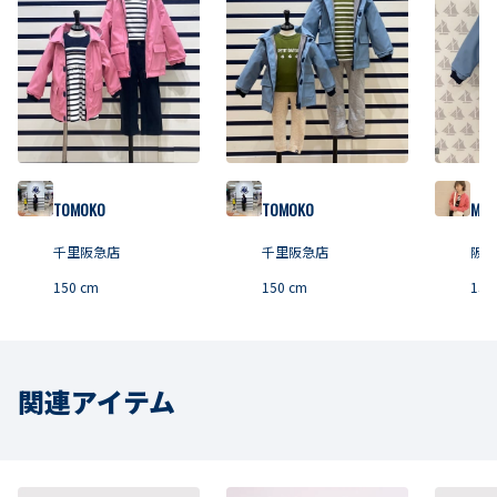
TOMOKO
TOMOKO
MAI
千里阪急店
千里阪急店
阪急
150
cm
150
cm
158
関連アイテム