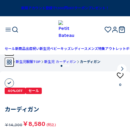
新規アカウント登録で1,100円OFFクーポンプレゼント！
セール
新商品
出産祝い
新生児
ベビー
キッズ
レディース
メンズ
特集
アウトレット
ボ
TOP
新生児服服TOP
新生児 カーディガン
カーディガン
0
40%OFF
セール
カーディガン
￥8,580
￥
14,300
(税込)