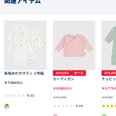
関連アイテム
長袖あわせボディ３枚組
40%OFF
セール
30%OF
カーディガン
チュビッ
￥
7,150
(税込)
￥
8,580
￥
5,775
(税込)
(
0
(
0
)
￥
14,300
￥
8,250
0
(
0
)