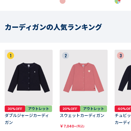
カーディガンの人気ランキング
1
2
3
30%OFF
アウトレット
20%OFF
アウトレット
40%OF
ダブルジャージカーディ
スウェットカーディガン
チュビッ
ガン
カーディ
￥
7,040~
(税込)