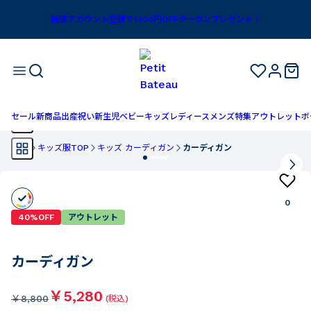
新規アカウント登録で1,100円OFFクーポンプレゼント！
セール
新商品
出産祝い
新生児
ベビー
キッズ
レディース
メンズ
特集
アウトレット
ボ
TOP
キッズ服TOP
キッズ カーディガン
カーディガン
0
40%OFF
アウトレット
カーディガン
￥5,280
￥
8,800
(税込)