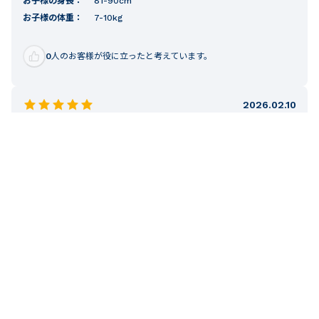
お子様の身長：
81-90cm
お子様の体重：
7-10kg
0
人のお客様が役に立ったと考えています。
2026.02.10
ご購入者様
購入確認済み
花柄がとても可愛く、安く購入できてよかったです。ワンピ
ースの羽織りとしても前を閉めて中に襟付きシャツなどを合
わせても可愛いかなと思います＾＾ 4歳の子供に購入したの
で少し大きめですが袖をまくればいまからでも着れそうで
す。
お子様の年齢：
4-5才
お子様の身長：
91-100cm
お子様の体重：