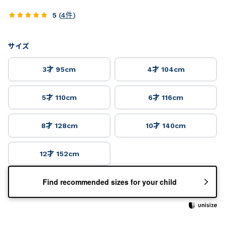
5
(
4
件
)
サイズ
3才 95cm
4才 104cm
5才 110cm
6才 116cm
8才 128cm
10才 140cm
12才 152cm
Find recommended sizes for your child