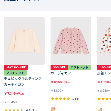
MAX30%OFF
30%OFF
アウトレット
40%OF
アウトレット
カーディガン
長袖Ｔシ
チュビックキルティング
￥
6,160~
￥
4,950~
(税込)
カーディガン
￥
8,800~
￥
8,250~
￥
7,315~
(税込)
5
(
4
)
￥
10,450~
4.5
(
4
)