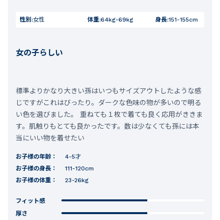
性別:
女性
体重:
64kg-69kg
身長:
151-155cm
女の子らしい
標準よりかなり大きい孫はいつもサイズアウトしたような感
じですがこれはびったり。ダークな色味の物が多いので明る
い色を選びました。 重ねても１枚で着ても良く応用がききま
す。肌触りもとても良かったです。数は少なくても孫には本
当にいい物を着せたい
お子様の年齢：
4-5才
お子様の身長：
111-120cm
お子様の体重：
23-26kg
フィット感
厚さ