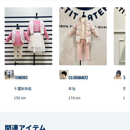
TOMOKO
CLUBMAN32
TAN
千里阪急店
本社
京都
150
cm
174
cm
158
関連アイテム