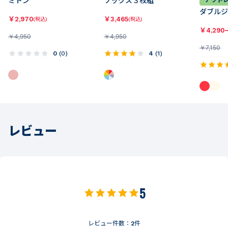
ミトン
ソックス３枚組
アウト
ダブルジ
￥
2,970
￥
3,465
(税込)
(税込)
￥
4,290
￥
4,950
￥
4,950
￥
7,150
0
(
0
)
4
(
1
)
レビュー
5
レビュー件数：
2
件