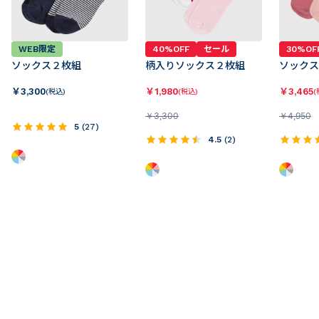
WEB限定
40%OFF
セール
30%OF
ソックス２枚組
柄入りソックス２枚組
ソックス
￥
3,300
￥
1,980
￥
3,465
(税込)
(税込)
(
￥
3,300
￥
4,950
5
(
27
)
4.5
(
2
)
配送について