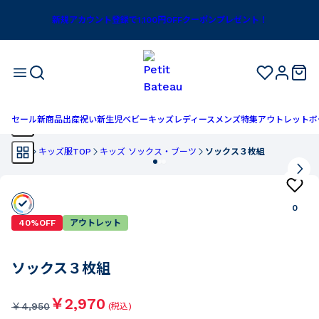
新規アカウント登録で1,100円OFFクーポンプレゼント！
セール
新商品
出産祝い
新生児
ベビー
キッズ
レディース
メンズ
特集
アウトレット
ボ
TOP
キッズ服TOP
キッズ ソックス・ブーツ
ソックス３枚組
0
40%OFF
アウトレット
ソックス３枚組
￥2,970
￥
4,950
(税込)