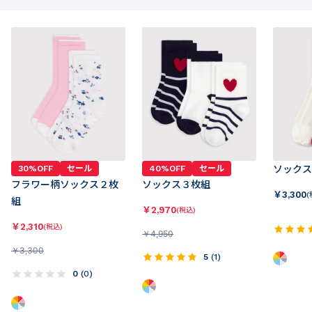
30%OFF
セール
40%OFF
セール
ソックス
フラワー柄ソックス２枚
ソックス３枚組
￥
3,300
(
組
￥
2,970
(税込)
￥
2,310
(税込)
￥
4,950
￥
3,300
5
(
1
)
0
(
0
)