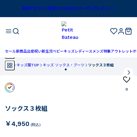
新規アカウント登録で1,100円OFFクーポンプレゼント！
セール
新商品
出産祝い
新生児
ベビー
キッズ
レディース
メンズ
特集
アウトレット
ボ
TOP
キッズ服TOP
キッズ ソックス・ブーツ
ソックス３枚組
0
ソックス３枚組
￥4,950
(税込)