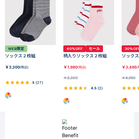
WEB限定
40%OFF
セール
30%OF
ソックス２枚組
柄入りソックス２枚組
ソックス
￥
3,300
￥
1,980
￥
3,465
(税込)
(税込)
(
￥
3,300
￥
4,950
5
(
27
)
4.5
(
2
)