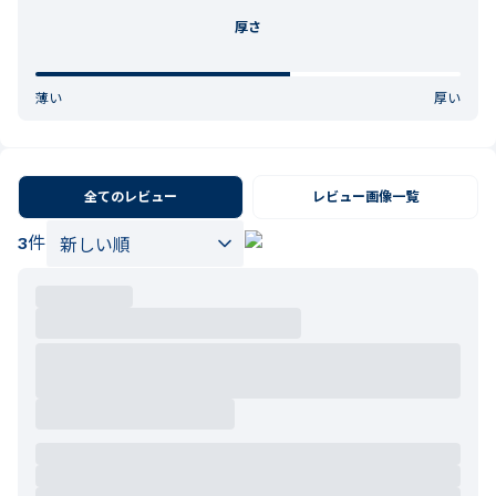
厚さ
薄い
厚い
全てのレビュー
レビュー画像一覧
3
件
2026.05.13
ご購入者様
購入確認済み
性別:
女性
体重:
52kg-57kg
身長:
161-165cm
デニムでもジョガーパンツでも合います。