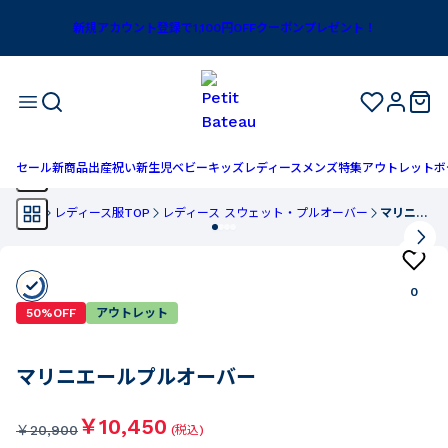
新規アカウント登録で1,100円OFFクーポンプレゼント！
セール
新商品
出産祝い
新生児
ベビー
キッズ
レディース
メンズ
特集
アウトレット
ボ
TOP
レディース服TOP
レディース スウェット・プルオーバー
マリニエールプルオーバー
0
50%OFF
アウトレット
マリニエールプルオーバー
￥10,450
￥
20,900
(税込)