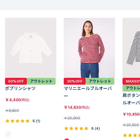
50%OFF
アウトレット
30%OFF
アウトレット
MAX50
ポプリンシャツ
マリニエールプルオーバ
アウト
肩ボタン
ー
￥
4,400
(税込)
ルオーバ
￥
14,630
(税込)
￥
8,800
￥
10,450
￥
20,900
5
(
1
)
￥
20,900
5
(
4
)