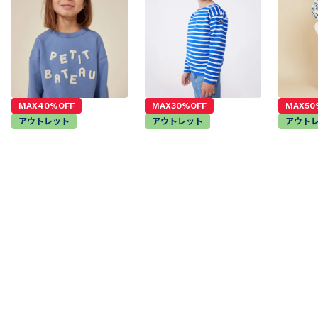
キング
1
2
3
MAX40%OFF
MAX30%OFF
MAX50
アウトレット
アウトレット
アウト
スウェット長袖プルオー
マリニエールプルオーバ
プリント
バー
ー
オーバー
￥
7,260~
￥
6,545~
￥
5,500~
(税込)
(税込)
￥
12,100~
￥
9,350~
￥
11,000