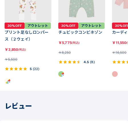
30%OFF
アウトレット
30%OFF
アウトレット
30%OF
プリント足なしロンパー
チュビックコンビネゾン
カーディ
ス（２ウェイ）
￥
5,775
￥
11,550
(税込)
￥
3,850
(税込)
￥
8,250
￥
16,500
￥
5,500
4.5
(
8
)
5
(
22
)
レビュー