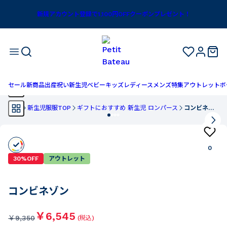
新規アカウント登録で1,100円OFFクーポンプレゼント！
セール
新商品
出産祝い
新生児
ベビー
キッズ
レディース
メンズ
特集
アウトレット
ボ
TOP
新生児服服TOP
ギフトにおすすめ 新生児 ロンパース
コンビネゾン
0
30%OFF
アウトレット
コンビネゾン
￥6,545
￥
9,350
(税込)