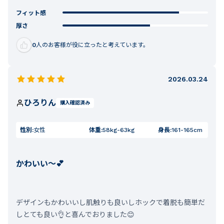
フィット感
厚さ
0
人のお客様が役に立ったと考えています。
2026.03.24
ひろりん
購入確認済み
性別:
女性
体重:
58kg-63kg
身長:
161-165cm
かわいい〜💕
デザインもかわいいし肌触りも良いしホックで着脱も簡単だ
しとても良い👌と喜んでおりました😊