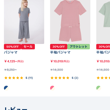
50%OFF
セール
30%OFF
アウトレット
30%OF
パジャマ
半袖パジャマ
半袖パジ
￥
4,125~
￥
10,010
￥
10,010
(税込)
(税込)
￥
8,250~
￥
14,300
￥
14,300
5
(
11
)
5
(
2
)
レビュー