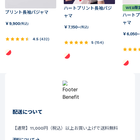
ハートプリント長袖パジ
WEB限
プリント長袖パジャマ
ハートプ
ャマ
ャマ
￥
9,900
(税込)
￥
7,150~
(税込)
￥
6,050~
4.5
(
432
)
5
(
154
)
配送について
【通常】11,000円（税込）以上お買い上げで送料無料
送料について