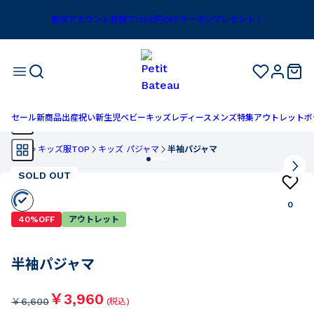
新規アカウント登録で1,100円OFFクーポンプレゼント！
セール
新商品
出産祝い
新生児
ベビー
キッズ
レディース
メンズ
特集
アウトレット
ボ
TOP
キッズ服TOP
キッズ パジャマ
半袖パジャマ
SOLD OUT
0
40%OFF
アウトレット
半袖パジャマ
￥3,960
￥
6,600
(税込)