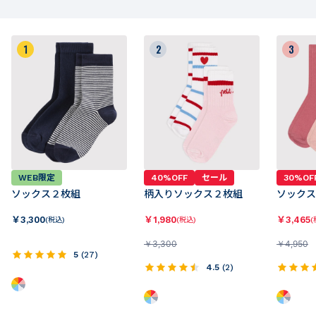
1
2
3
WEB限定
40%OFF
セール
30%OF
ソックス２枚組
柄入りソックス２枚組
ソックス
￥
3,300
￥
1,980
￥
3,465
(税込)
(税込)
(
￥
3,300
￥
4,950
5
(
27
)
4.5
(
2
)