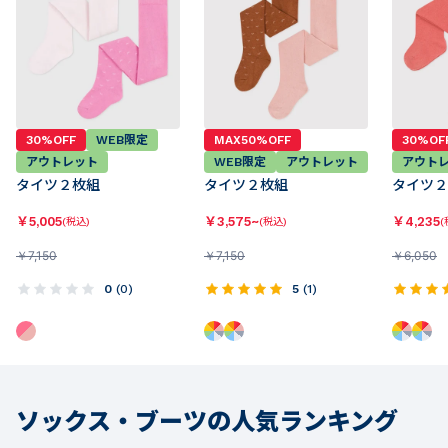
30%OFF
WEB限定
MAX50%OFF
30%OF
アウトレット
WEB限定
アウトレット
アウト
タイツ２枚組
タイツ２枚組
タイツ２
￥
5,005
￥
3,575~
￥
4,235
(税込)
(税込)
(
￥
7,150
￥
7,150
￥
6,050
0
(
0
)
5
(
1
)
ソックス・ブーツの人気ランキング