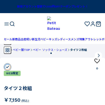
新規アカウント登録で1,100円OFFクーポンプレゼント！
セール
新商品
出産祝い
新生児
ベビー
キッズ
レディース
メンズ
特集
アウトレット
ボ
TOP
ベビー服TOP
ベビー ソックス・シューズ
タイツ２枚組
0
WEB限定
タイツ２枚組
￥7,150
(税込)