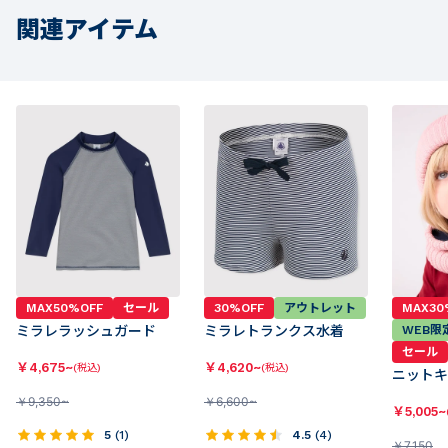
関連アイテム
MAX50%OFF
セール
30%OFF
アウトレット
MAX30
ミラレラッシュガード
ミラレトランクス水着
WEB限
セール
￥
4,675~
￥
4,620~
(税込)
(税込)
ニットキ
￥
9,350~
￥
6,600~
￥
5,005~
5
(
1
)
4.5
(
4
)
￥
7,150