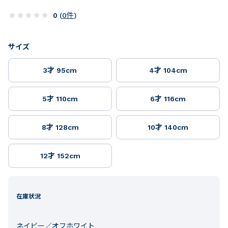
0
(
0
件
)
サイズ
3才 95cm
4才 104cm
5才 110cm
6才 116cm
8才 128cm
10才 140cm
12才 152cm
在庫状況
ネイビー／オフホワイト