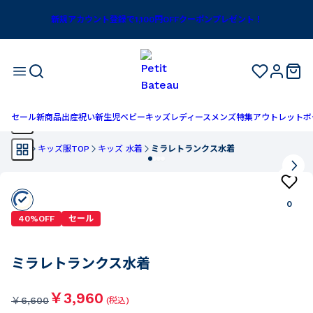
新規アカウント登録で1,100円OFFクーポンプレゼント！
セール
新商品
出産祝い
新生児
ベビー
キッズ
レディース
メンズ
特集
アウトレット
ボ
TOP
キッズ服TOP
キッズ 水着
ミラレトランクス水着
0
40%OFF
セール
ミラレトランクス水着
￥3,960
￥
6,600
(税込)