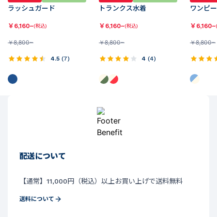
ラッシュガード
トランクス水着
ワンピー
￥
6,160~
￥
6,160~
￥
6,160~
(税込)
(税込)
￥
8,800~
￥
8,800~
￥
8,800~
4.5
(
7
)
4
(
4
)
配送について
【通常】11,000円（税込）以上お買い上げで送料無料
送料について