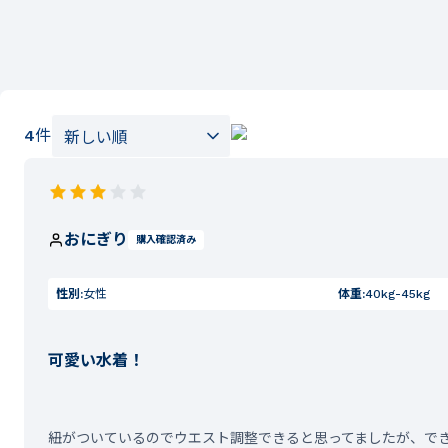
4
件
おにぎり
購入確認済み
性別:
女性
体重:
40kg-45kg
可愛い水着！
紐がついているのでウエスト調整できると思ってましたが、で