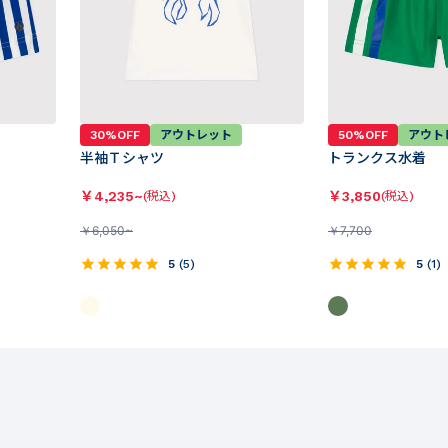
30%OFF
アウトレット
50%OFF
アウト
半袖Ｔシャツ
トランクス水着
￥
4,235~
￥
3,850
(税込)
(税込)
￥
6,050~
￥
7,700
5
(
5
)
5
(
1
)