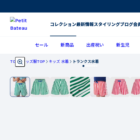
コレクション
最新情報
スタイリング
ブログ
会
セール
新商品
出産祝い
新生児
TOP
キッズ服TOP
キッズ 水着
トランクス水着