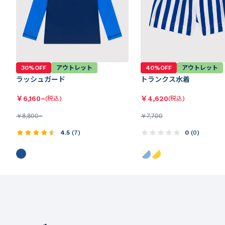
30%OFF
アウトレット
40%OFF
アウトレット
ラッシュガード
トランクス水着
￥
6,160~
￥
4,620
(税込)
(税込)
￥
8,800~
￥
7,700
4.5
(
7
)
0
(
0
)