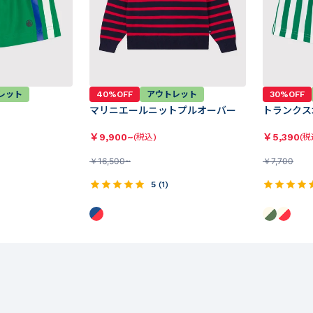
レット
40%OFF
アウトレット
30%OFF
マリニエールニットプルオーバー
トランクス
￥
9,900~
￥
5,390
(税込)
(税
￥
16,500~
￥
7,700
5
(
1
)