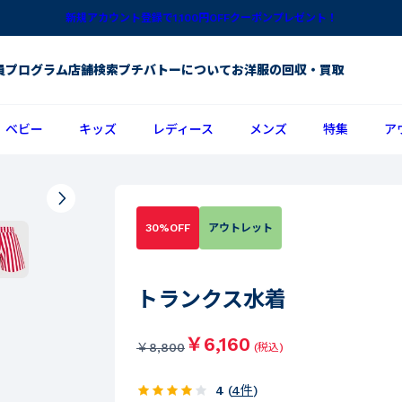
新規アカウント登録で1,100円OFFクーポンプレゼント！
員プログラム
店舗検索
プチバトーについて
お洋服の回収・買取
ベビー
キッズ
レディース
メンズ
特集
ア
30%OFF
アウトレット
トランクス水着
￥6,160
￥
8,800
(税込)
4
(
4
件
)