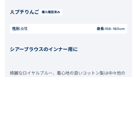
プチりんご
購入確認済み
性別:
女性
身長:
156-160cm
シアーブラウスのインナー用に
綺麗なロイヤルブルー、着心地の良いコットン製は中々他の
ブランドにはないので、即2枚買いました。 春先から初夏
は、スキッパーシャツやリネンブラウスと着ています。 ちょ
うど良い差し色になるし、着ていると心穏やかになるような
心地よさで気に入ってます。 身長160センチでサイズはXXS
購入。 インナー用ではないなら、Sサイズを買ったかなと思
います。