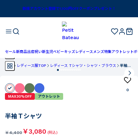
新規アカウント登録で1,100円OFFクーポンプレゼント！
セール
新商品
出産祝い
新生児
ベビー
キッズ
レディース
メンズ
特集
アウトレット
ボ
TOP
レディース服TOP
レディース Tシャツ・シャツ・ブラウス
半袖Ｔシャツ
0
MAX30%OFF
アウトレット
半袖Ｔシャツ
￥3,080
￥
4,400
(税込)