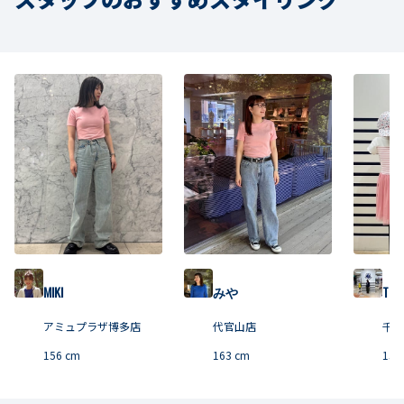
MIKI
みや
TOM
アミュプラザ博多店
代官山店
千里
156
cm
163
cm
150