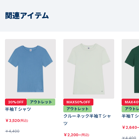
関連アイテム
20%OFF
アウトレット
MAX50%OFF
MAX40
半袖Ｔシャツ
アウトレット
アウト
クルーネック半袖Ｔシャ
半袖Ｔシ
￥
3,520
(税込)
ツ
￥
2,640
￥
4,400
￥
2,200~
(税込)
￥
4,400