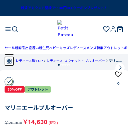
新規アカウント登録で1,100円OFFクーポンプレゼント！
セール
新商品
出産祝い
新生児
ベビー
キッズ
レディース
メンズ
特集
アウトレット
ボ
TOP
レディース服TOP
レディース スウェット・プルオーバー
マリニエールプルオーバー
0
30%OFF
アウトレット
マリニエールプルオーバー
￥14,630
￥
20,900
(税込)