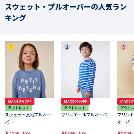
スウェット・プルオーバーの人気ラン
キング
1
2
3
MAX40%OFF
MAX30%OFF
MAX50
アウトレット
アウトレット
アウト
スウェット長袖プルオー
マリニエールプルオーバ
プリント
バー
ー
オーバー
￥
7,260~
￥
6,545~
￥
5,500~
(税込)
(税込)