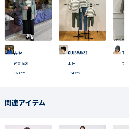
みや
CLUBMAN32
TAN
代官山店
本社
京都
163
cm
174
cm
158
関連アイテム