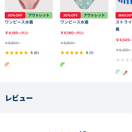
30%OFF
アウトレット
30%OFF
アウトレット
MAX30
ワンピース水着
ワンピース水着
ストライ
着
￥
6,160~
￥
6,160~
(税込)
(税込)
￥
6,545~
￥
8,800~
￥
8,800~
￥
9,350~
5
(
6
)
5
(
1
)
レビュー