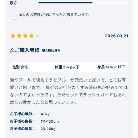
厚さ
0
人のお客様が役に立ったと考えています。
2026.03.21
ご購入者様
購入確認済み
性別:
女性
体重:
39kg以下
身長:
140cm以下
海やプールで映えそうなブルーが元気いっぱいで、とても可
愛いと思います。 最近の流行りのくすみ系の色が好みででは
ないのでよかったです。ただセットでラッシュガードもあれ
ばなお良かったなと思っています。
お子様の年齢：
4-5才
お子様の身長：
111-120cm
お子様の体重：
23-26kg