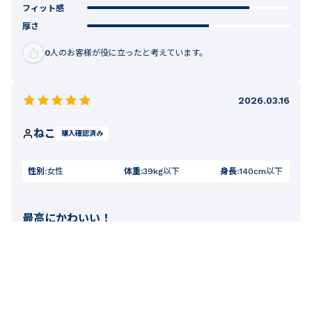
フィット感
厚さ
0
人のお客様が役に立ったと考えています。
2026.03.16
ねこ
購入確認済み
性別:
女性
体重:
39kg以下
身長:
140cm以下
最高にかわいい！
とっても可愛いデザインで、今年の夏、娘に着せるのがとて
も楽しみです！