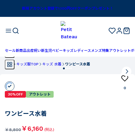
新規アカウント登録で1,100円OFFクーポンプレゼント！
セール
新商品
出産祝い
新生児
ベビー
キッズ
レディース
メンズ
特集
アウトレット
ボ
TOP
キッズ服TOP
キッズ 水着
ワンピース水着
0
30%OFF
アウトレット
ワンピース水着
￥6,160
￥
8,800
(税込)