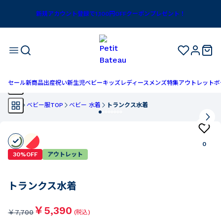
新規アカウント登録で1,100円OFFクーポンプレゼント！
セール
新商品
出産祝い
新生児
ベビー
キッズ
レディース
メンズ
特集
アウトレット
ボ
TOP
ベビー服TOP
ベビー 水着
トランクス水着
0
30%OFF
アウトレット
トランクス水着
￥5,390
￥
7,700
(税込)