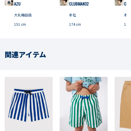
AZU
CLUBMAN32
CLU
大丸梅田店
本社
本社
151
cm
174
cm
174
関連アイテム