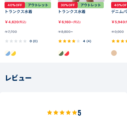
40%OFF
アウトレット
30%OFF
アウトレット
40%OF
トランクス水着
トランクス水着
デニム
￥
4,620
￥
6,160~
￥
5,940
(税込)
(税込)
(
￥
7,700
￥
8,800~
￥
9,900
0
(
0
)
4
(
4
)
レビュー
5