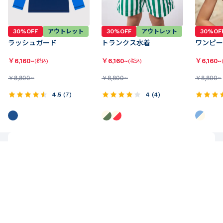
30%OFF
アウトレット
30%OFF
アウトレット
30%OF
ラッシュガード
トランクス水着
ワンピー
￥
6,160~
￥
6,160~
￥
6,160~
(税込)
(税込)
￥
8,800~
￥
8,800~
￥
8,800~
4.5
(
7
)
4
(
4
)
配送について
【通常】11,000円（税込）以上お買い上げで送料無料