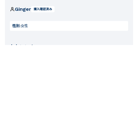
Ginger
購入確認済み
性別:
女性
かわいい！
サイズ表を見て丈が短めかなと思い、2サイズ大きめを購入
しましたが、思ったより幅広でキュロットパンツの様になっ
たため、(大きくてもウエストが調整できるため、着た感じも
全く問題無かったのですが)ジャストサイズ(8ans)も追加で購
入しました(笑) さりげないハートが♡可愛くて何にでも合わ
せやすく、とても気に入っているのですが、子どもにはまだ
ボタンにファスナーは難しいようで幼児園では履かせられず
(泣) せめて6ans、8ansサイズくらいまではウエストがゴム
になっていれば有難いなぁと思いました。