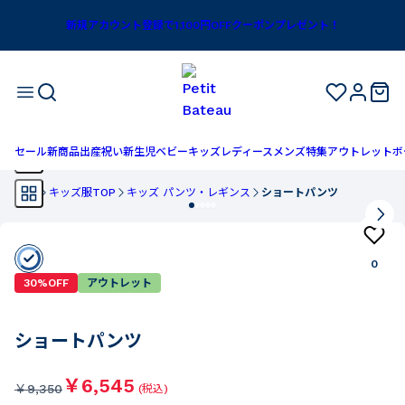
新規アカウント登録で1,100円OFFクーポンプレゼント！
セール
新商品
出産祝い
新生児
ベビー
キッズ
レディース
メンズ
特集
アウトレット
ボ
TOP
キッズ服TOP
キッズ パンツ・レギンス
ショートパンツ
0
30%OFF
アウトレット
ショートパンツ
￥6,545
￥
9,350
(税込)