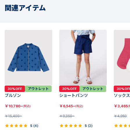
関連アイテム
30%OFF
アウトレット
30%OFF
アウトレット
30%OF
ブルゾン
ショートパンツ
ソックス
￥
10,780~
￥
6,545~
￥
3,465
(税込)
(税込)
(
￥
15,400~
￥
9,350~
￥
4,950
5
(
4
)
5
(
2
)