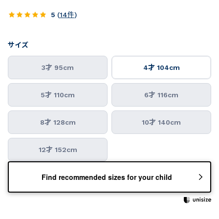
5
(
14
件
)
サイズ
3才 95cm
4才 104cm
5才 110cm
6才 116cm
8才 128cm
10才 140cm
12才 152cm
Find recommended sizes for your child