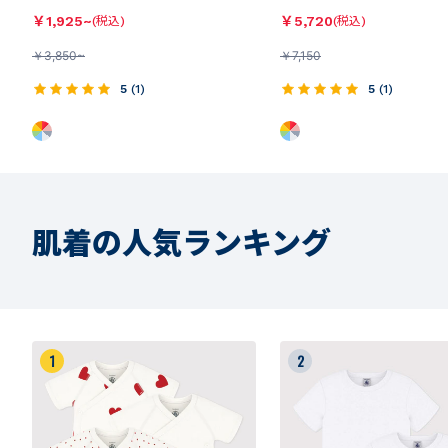
￥
1,925~
￥
5,720
(税込)
(税込)
￥
3,850~
￥
7,150
5
(
1
)
5
(
1
)
肌着の人気ランキング
1
2