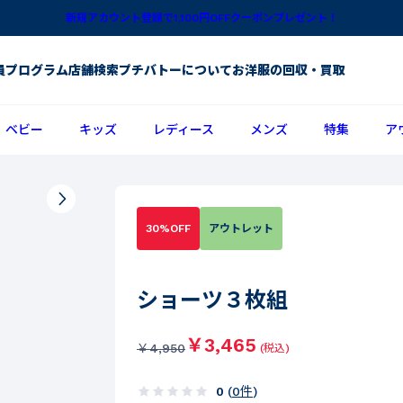
新規アカウント登録で1,100円OFFクーポンプレゼント！
員プログラム
店舗検索
プチバトーについて
お洋服の回収・買取
ベビー
キッズ
レディース
メンズ
特集
ア
30%OFF
アウトレット
ショーツ３枚組
￥3,465
￥
4,950
(税込)
0
(
0
件
)