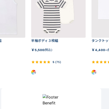
組
半袖ボディ３枚組
タンクトッ
￥
5,500
￥
4,400~
(税込)
)
5
(
75
)