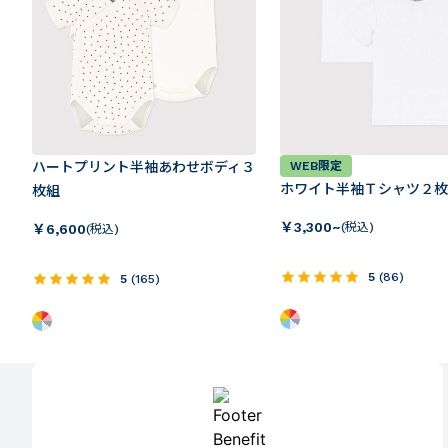
ハートプリント半袖あわせボディ３
WEB限定
ホワイト半袖Ｔシャツ２枚
枚組
￥
3,300~
(税込)
￥
6,600
(税込)
5
(
86
)
5
(
165
)