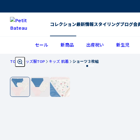
コレクション
最新情報
スタイリング
ブログ
会
セール
新商品
出産祝い
新生児
TOP
キッズ服TOP
キッズ 肌着
ショーツ３枚組