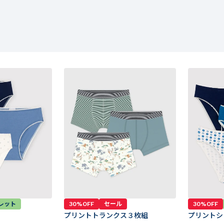
レット
30%OFF
セール
30%OFF
プリントトランクス３枚組
プリントシ