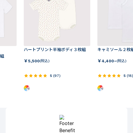
ハートプリント半袖ボディ３枚組
キャミソール２枚
組
￥
5,500
￥
4,400~
(税込)
(税込)
5
(
97
)
5
(
18