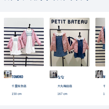
TOMOKO
なな
MAC
千里阪急店
大丸梅田店
千里
150
cm
167
cm
165