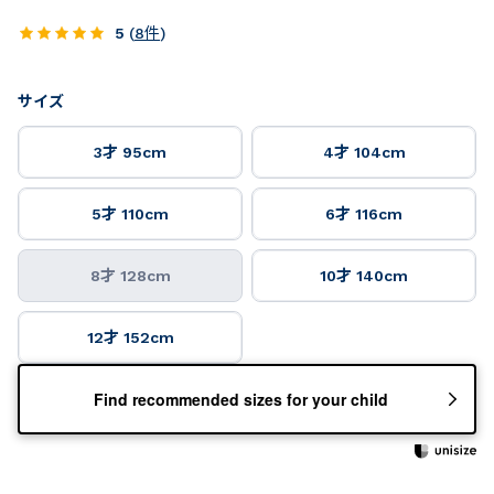
5
(
8
件
)
サイズ
3才 95cm
4才 104cm
5才 110cm
6才 116cm
8才 128cm
10才 140cm
12才 152cm
Find recommended sizes for your child