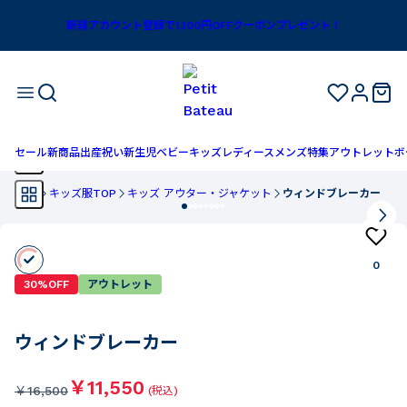
新規アカウント登録で1,100円OFFクーポンプレゼント！
セール
新商品
出産祝い
新生児
ベビー
キッズ
レディース
メンズ
特集
アウトレット
ボ
TOP
キッズ服TOP
キッズ アウター・ジャケット
ウィンドブレーカー
0
30%OFF
アウトレット
ウィンドブレーカー
￥11,550
￥
16,500
(税込)