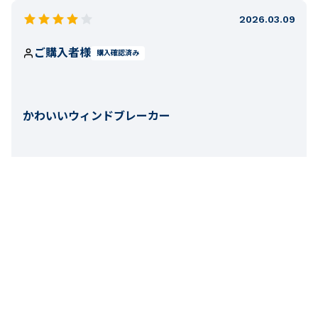
2026.03.09
ご購入者様
購入確認済み
かわいいウィンドブレーカー
姉妹にそろいで購入。サイズは1歳上くらいにしたがちょうど
だった。少しだけカシャカシャなるのが気になる。１枚ある
ととても重宝する。
お子様の年齢：
8-9才
フィット感
厚さ
0
人のお客様が役に立ったと考えています。