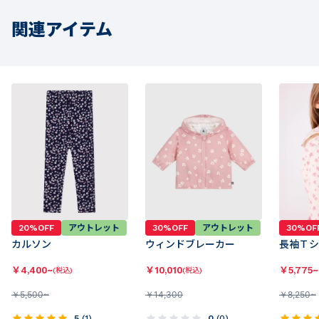
関連アイテム
20%OFF
アウトレット
30%OFF
アウトレット
30%OF
カルソン
ウィンドブレーカー
長袖Ｔシ
￥
4,400~
￥
10,010
￥
5,775~
(税込)
(税込)
￥
5,500~
￥
14,300
￥
8,250~
5
(
1
)
0
(
0
)