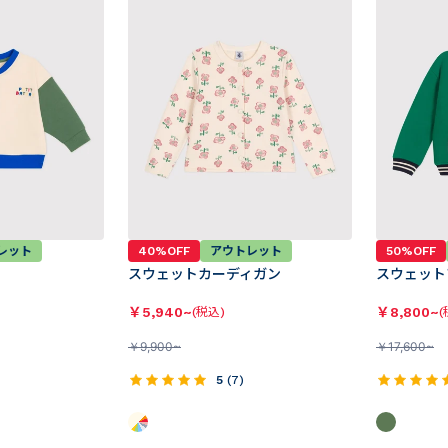
レット
40%OFF
アウトレット
50%OFF
スウェットカーディガン
スウェット
￥
5,940~
￥
8,800~
(税込)
(
￥
9,900~
￥
17,600~
5
(
7
)