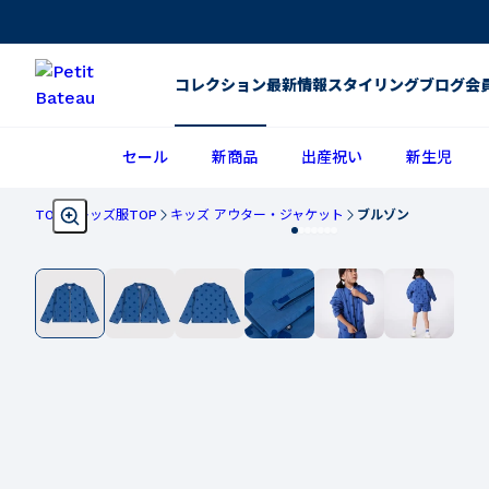
コレクション
最新情報
スタイリング
ブログ
会
セール
新商品
出産祝い
新生児
TOP
キッズ服TOP
キッズ アウター・ジャケット
ブルゾン