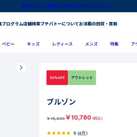
新規アカウント登録で1,100円OFFクーポンプレゼント！
員プログラム
店舗検索
プチバトーについて
お洋服の回収・買取
ベビー
キッズ
レディース
メンズ
特集
ア
30%OFF
アウトレット
ブルゾン
￥10,780
￥
15,400
(税込)
5
(
4
件
)