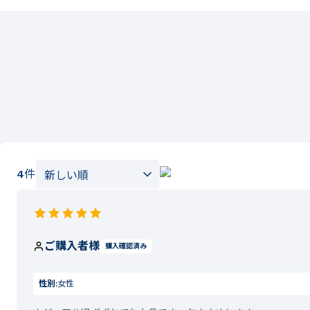
4
件
ご購入者様
購入確認済み
性別:
女性