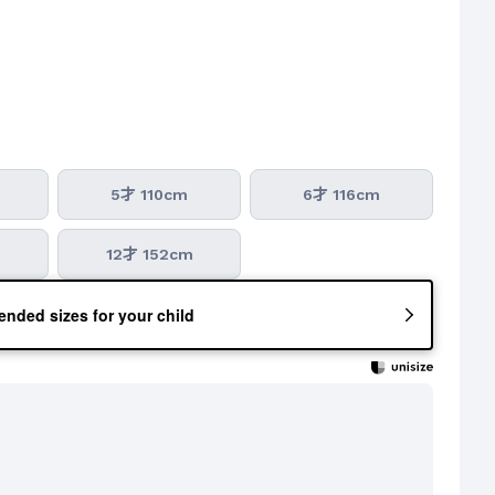
5才 110cm
6才 116cm
m
12才 152cm
nded sizes for your child