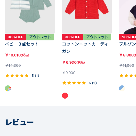
30%OFF
アウトレット
30%OFF
アウトレット
20%OF
ベビー３点セット
コットンニットカーディ
ブルゾン
ガン
￥
10,010
￥
8,800
(税込)
(
￥
6,930
(税込)
￥
14,300
￥
11,000
￥
9,900
5
(
1
)
5
(
2
)
レビュー