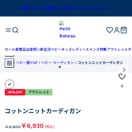
新規アカウント登録で1,100円OFFクーポンプレゼント！
セール
新商品
出産祝い
新生児
ベビー
キッズ
レディース
メンズ
特集
アウトレット
ボ
TOP
ベビー服TOP
ベビー カーディガン
コットンニットカーディガン
0
30%OFF
アウトレット
コットンニットカーディガン
￥6,930
￥
9,900
(税込)