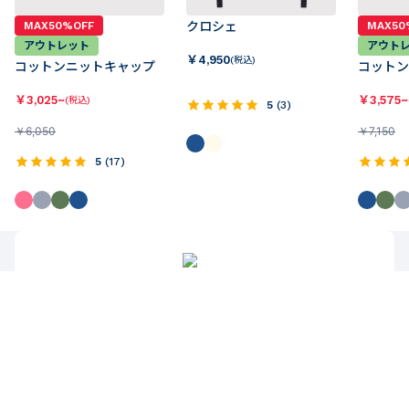
MAX50%OFF
クロシェ
MAX50
アウトレット
アウト
￥
4,950
(税込)
コットンニットキャップ
コットン
￥
3,025~
￥
3,575~
(税込)
5
(
3
)
￥
6,050
￥
7,150
5
(
17
)
配送について
【通常】11,000円（税込）以上お買い上げで送料無料