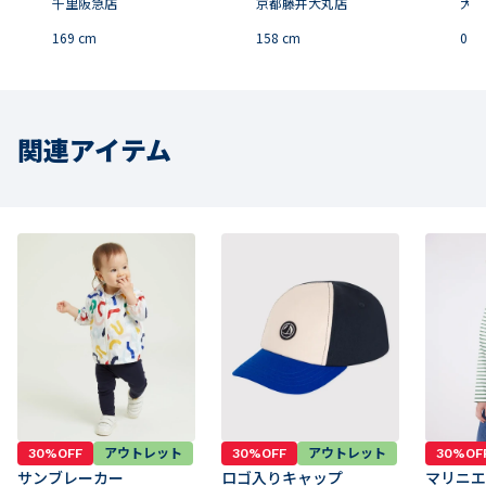
千里阪急店
京都藤井大丸店
大丸
169
cm
158
cm
0
c
関連アイテム
30%OFF
アウトレット
30%OFF
アウトレット
30%OF
サンブレーカー
ロゴ入りキャップ
マリニエ