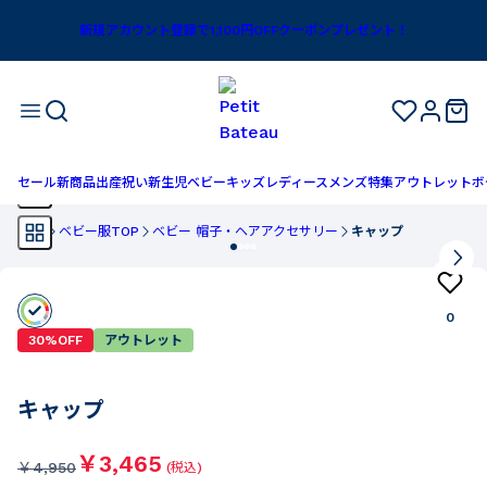
新規アカウント登録で1,100円OFFクーポンプレゼント！
セール
新商品
出産祝い
新生児
ベビー
キッズ
レディース
メンズ
特集
アウトレット
ボ
TOP
ベビー服TOP
ベビー 帽子・ヘアアクセサリー
キャップ
0
30%OFF
アウトレット
キャップ
￥3,465
￥
4,950
(税込)